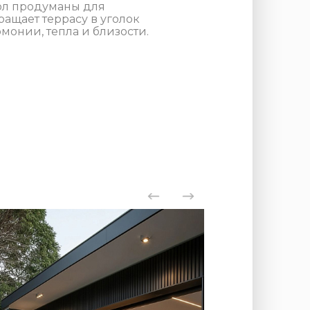
тол продуманы для
ащает террасу в уголок
монии, тепла и близости.