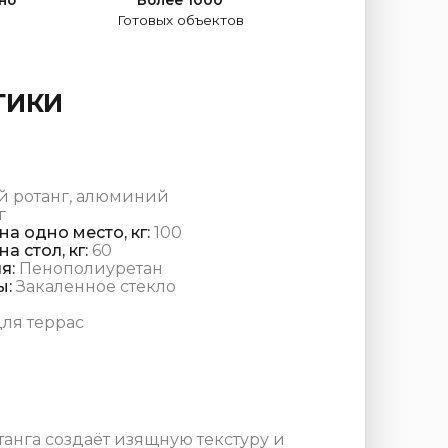
Готовых объектов
ТИКИ
й ротанг, алюминий
г
а одно место, кг:
100
а стол, кг:
60
я:
Пенополиуретан
ы:
Закаленное стекло
ля террас
анга создаёт изящную текстуру и