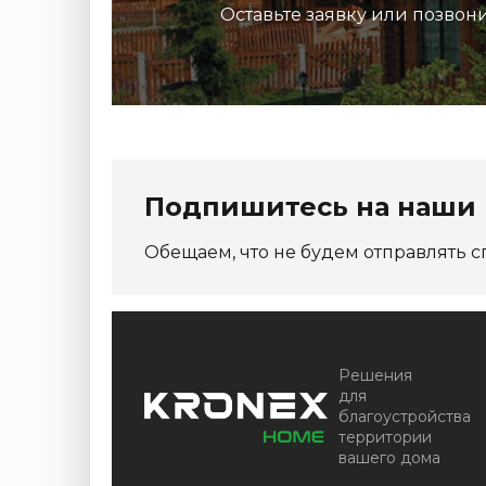
Оставьте заявку или позвон
рмо,
Террасная доска ДПК Outdoor 3D
150*25*3000 мм. NEVADA/CALIFORNIA
темно-коричневая
Подпишитесь на наши 
Артикул:
DPK-2208
Обещаем, что не будем отправлять с
Размер
150*25*3000 мм
Цвет
Тёмно-коричневый
В наличии
Цена:
+
-
+
Решения
2 854.80
RUB / шт
для
благоустройства
КУПИТЬ
территории
вашего дома