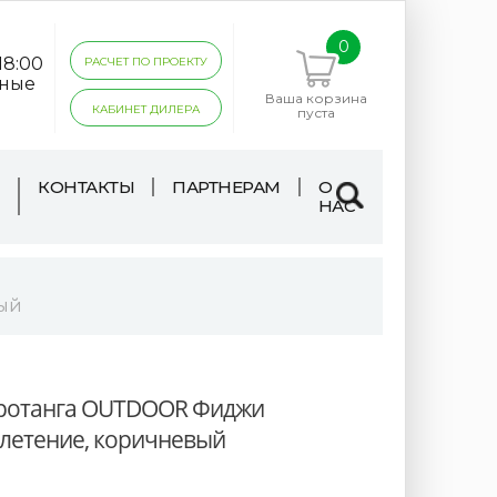
0
18:00
РАСЧЕТ ПО ПРОЕКТУ
дные
Ваша корзина
КАБИНЕТ ДИЛЕРА
пуста
КОНТАКТЫ
ПАРТНЕРАМ
О
НАС
вый
 ротанга OUTDOOR Фиджи
е плетение, коричневый