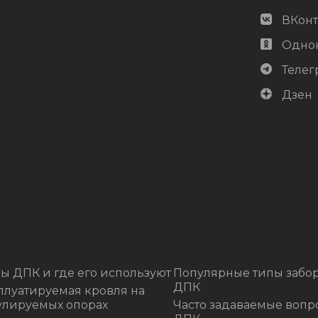
ВКонт
Одно
Телег
Дзен
ы ДПК и где его используют
Популярные типы забор
ДПК
плуатируемая кровля на
улируемых опорах
Часто задаваемые вопр