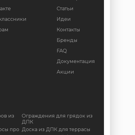
акте
Статьи
классники
Идеи
рам
Контакты
Бренды
FAQ
Документация
Акции
ов из
Ограждения для грядок из
ДПК
осы про
Доска из ДПК для террасы