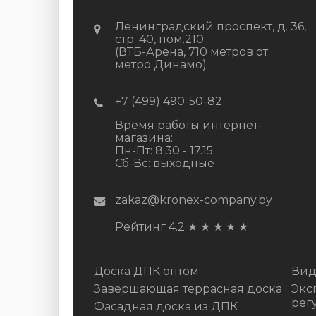
Ленинградский проспект, д. 36,
стр. 40, пом.210
(ВТБ-Арена, 710 метров от
метро Динамо)
+7 (499) 490-50-82
Время работы интернет-
магазина:
Пн-Пт: 8.30 - 17.15
Сб-Вс: выходные
zakaz@kronex-company.by
Рейтинг 4.2
★
★
★
★
★
Доска ДПК оптом
Вид
Завершающая террасная доска
Экс
рег
Фасадная доска из ДПК