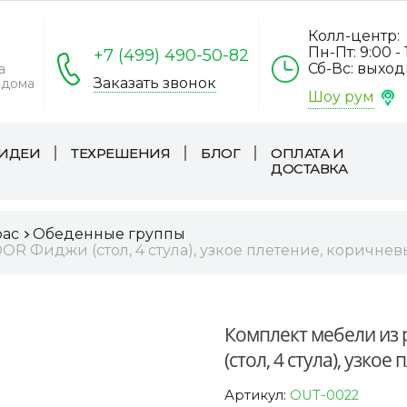
Колл-центр:
Пн-Пт: 9:00 - 
+7 (499) 490-50-82
Сб-Вс: выхо
а
Заказать звонок
 дома
Шоу рум
ИДЕИ
ТЕХРЕШЕНИЯ
БЛОГ
ОПЛАТА И
ДОСТАВКА
рас
Обеденные группы
R Фиджи (стол, 4 стула), узкое плетение, коричне
Комплект мебели из
(стол, 4 стула), узко
Артикул:
OUT-0022