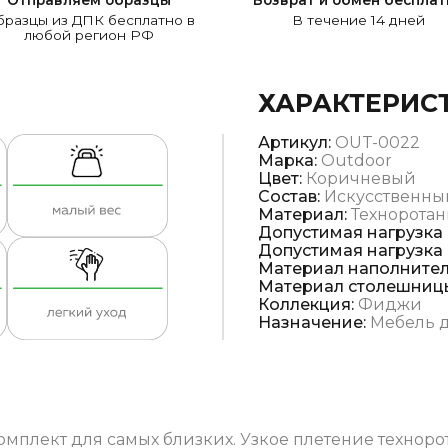
разцы из ДПК бесплатно в
В течение 14 дней
любой регион РФ
ХАРАКТЕРИС
Артикул:
OUT-0022
Марка:
Outdoor
Цвет:
Коричневый
Состав:
Искусственны
Материал:
Техноротан
Допустимая нагрузка н
Допустимая нагрузка н
Материал наполнител
Материал столешниц
Коллекция:
Фиджи
Назначение:
Мебель д
лект для самых близких. Узкое плетение технорот