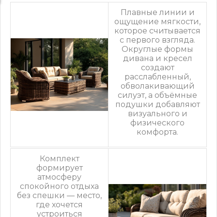
Плавные линии и
ощущение мягкости,
которое считывается
с первого взгляда.
Округлые формы
дивана и кресел
создают
расслабленный,
обволакивающий
силуэт, а объёмные
подушки добавляют
визуального и
физического
комфорта.
Комплект
формирует
атмосферу
спокойного отдыха
без спешки — место,
где хочется
устроиться