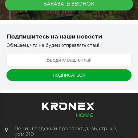
ЗАКАЗАТЬ ЗВОНОК
Террасная доска ДПК Outdoor 3D 150*25*3000 мм.
NEVADA/CALIFORNIA темно-коричневая
Подпишитесь на наши новости
Обещаем, что не будем отправлять спам!
Артикул:
DPK-2208
Размер
150*25*3000 мм
Цвет
Тёмно-коричневый
В наличии
Цена:
-
+
2 854.80
RUB / шт
КУПИТЬ
Ленинградский проспект, д. 36, стр. 40,
пом.210