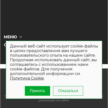
МЕНЮ
СОЦ СЕТИ
Данный веб-сайт использует cookie-файлы
в целях предоставления вам лучшего
пользовательского опыта на нашем сайте.
Продолжая использовать данный сайт, вы
соглашаетесь с использованием нами
cookie-файлов. Для получения
дополнительной информации см.
© 2019- 2026. Общество с ограниченной ответственностью
Политика Cookie
.
«Кронекс»
Информация на сайте носит рекламно-информационный
характер и не является публичной офертой. Для получения
Принять
Отказаться
подробной информации о наличии и стоимости указанных
товаров и (или) услуг , пожалуйста, обращайтесь по телефонам,
указанным на сайте.