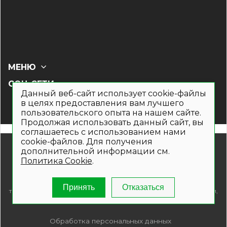
МЕНЮ
СОЦ СЕТИ
Данный веб-сайт использует cookie-файлы
в целях предоставления вам лучшего
пользовательского опыта на нашем сайте.
Продолжая использовать данный сайт, вы
соглашаетесь с использованием нами
cookie-файлов. Для получения
© 2019- 2026. Общество с ограниченной ответственностью
дополнительной информации см.
«Кронекс»
Политика Cookie
.
Информация на сайте носит рекламно-информационный
характер и не является публичной офертой. Для получения
подробной информации о наличии и стоимости указанных
Принять
Отказаться
товаров и (или) услуг , пожалуйста, обращайтесь по телефонам,
указанным на сайте.
Обработка персональных данных