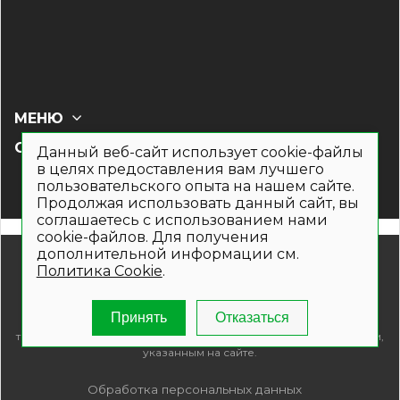
МЕНЮ
СОЦ СЕТИ
Данный веб-сайт использует cookie-файлы
в целях предоставления вам лучшего
пользовательского опыта на нашем сайте.
Продолжая использовать данный сайт, вы
соглашаетесь с использованием нами
cookie-файлов. Для получения
дополнительной информации см.
© 2019- 2026. Общество с ограниченной ответственностью
Политика Cookie
.
«Кронекс»
Информация на сайте носит рекламно-информационный
характер и не является публичной офертой. Для получения
Принять
Отказаться
подробной информации о наличии и стоимости указанных
товаров и (или) услуг , пожалуйста, обращайтесь по телефонам,
указанным на сайте.
Обработка персональных данных