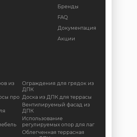
Бренды
FAQ
Документация
Акции
ов из
Ограждения для грядок из
ДПК
осы про
Доска из ДПК для террасы
Вентилируемый фасад из
ля
ДПК
Использование
мебель
регулируемых опор для лаг
Облегченная террасная