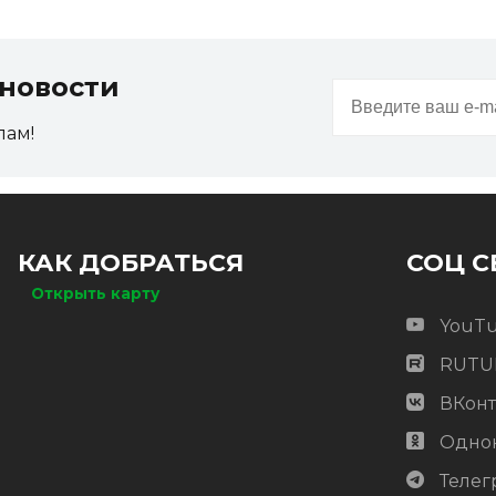
новости
пам!
КАК ДОБРАТЬСЯ
СОЦ С
Открыть карту
YouT
RUTU
ВКонт
Одно
Телег