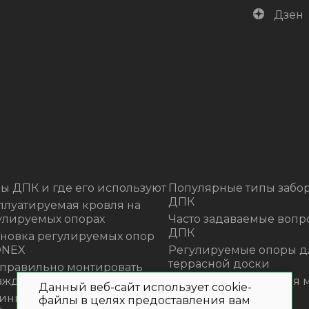
Дзен
ы ДПК и где его используют
Популярные типы забор
ДПК
плуатируемая кровля на
улируемых опорах
Часто задаваемые вопр
ДПК
ановка регулируемых опор
ONEX
Регулируемые опоры д
террасной доски
 правильно монтировать
аждения из ДПК?
Премиальная садовая 
Данный веб-сайт использует cookie-
из ротанга Outdoor
инка! Моющее средство для
файлы в целях предоставления вам