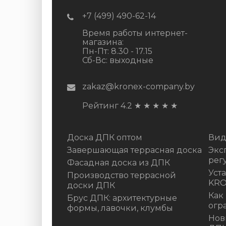
+7 (499) 490-62-14
Время работы интернет-
магазина:
Пн-Пт: 8.30 - 17.15
Сб-Вс: выходные
zakaz@kronex-company.by
Рейтинг 4.2
★
★
★
★
★
Доска ДПК оптом
Вид
Завершающая террасная доска
Экс
рег
Фасадная доска из ДПК
Уст
Производство террасной
KR
доски ДПК
Как
Брус ДПК: архитектурные
огр
формы, лавочки, клумбы
Нов