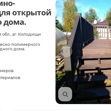
мно-
для открытой
о дома.
обл., аг. Колодищи
весно-полимерного
одного дома.
амеров.
териалов.