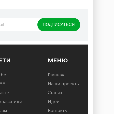
ЕТИ
МЕНЮ
ube
Главная
BE
Наши проекты
акте
Статьи
классники
Идеи
рам
Контакты