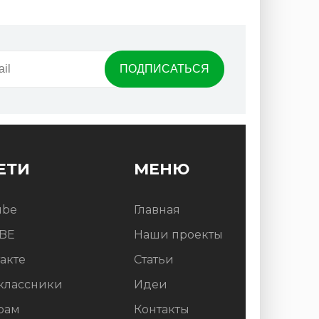
ЕТИ
МЕНЮ
ube
Главная
BE
Наши проекты
акте
Статьи
классники
Идеи
рам
Контакты