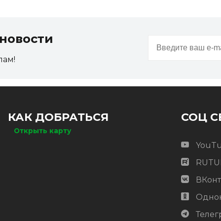
новости
пам!
КАК ДОБРАТЬСЯ
СОЦ С
Открыть карту
YouT
RUTU
ВКонт
Одно
Телег