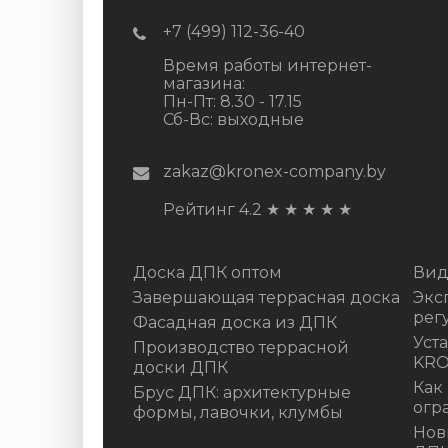
+7 (499) 112-36-40
Время работы интернет-
магазина:
Пн-Пт: 8.30 - 17.15
Сб-Вс: выходные
zakaz@kronex-company.by
Рейтинг 4.2
★
★
★
★
★
Доска ДПК оптом
Вид
Завершающая террасная доска
Экс
рег
Фасадная доска из ДПК
Уст
Производство террасной
KR
доски ДПК
Как
Брус ДПК: архитектурные
огр
формы, лавочки, клумбы
Нов