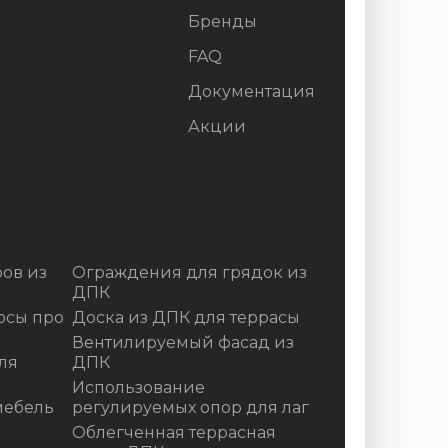
Бренды
FAQ
Документация
Акции
ов из
Ограждения для грядок из
ДПК
осы про
Доска из ДПК для террасы
Вентилируемый фасад из
ля
ДПК
Использование
мебель
регулируемых опор для лаг
Облегченная террасная