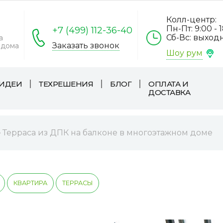
Колл-центр:
Пн-Пт: 9:00 - 
+7 (499) 112-36-40
Сб-Вс: выход
а
Заказать звонок
 дома
Шоу рум
ИДЕИ
ТЕХРЕШЕНИЯ
БЛОГ
ОПЛАТА И
ДОСТАВКА
Терраса из ДПК на балконе в многоэтажном доме
КВАРТИРА
ТЕРРАСЫ