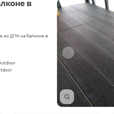
алконе в
к
е из ДПК на балконе в
Outdoor
tdoor