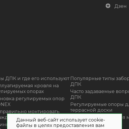
Дзен
ы ДПК и где его используют
Популярные типы забор
ДПК
плуатируемая кровля на
улируемых опорах
Часто задаваемые вопр
ДПК
ановка регулируемых опор
ONEX
Регулируемые опоры д
террасной доски
 правильно монтировать
аждения из ДПК?
Премиальная садовая 
Данный веб-сайт использует cookie-
из ротанга Outdoor
инка! Моющее средство для
файлы в целях предоставления вам