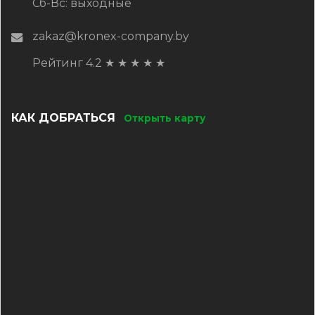
Сб-Вс: выходные
zakaz@kronex-company.by
Рейтинг 4.2
★
★
★
★
★
КАК ДОБРАТЬСЯ
Открыть карту