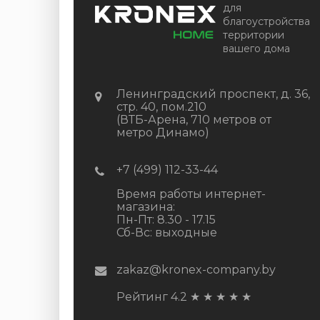
для
благоустройства
территории
вашего дома
Ленинградский проспект, д. 36,
стр. 40, пом.210
(ВТБ-Арена, 710 метров от
метро Динамо)
+7 (499) 112-33-44
Время работы интернет-
магазина:
Пн-Пт: 8.30 - 17.15
Сб-Вс: выходные
zakaz@kronex-company.by
Рейтинг 4.2
★
★
★
★
★