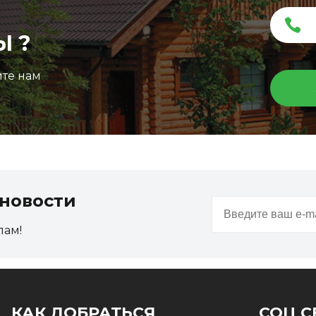
Ы ?
ите нам
новости
пам!
КАК ДОБРАТЬСЯ
СОЦ С