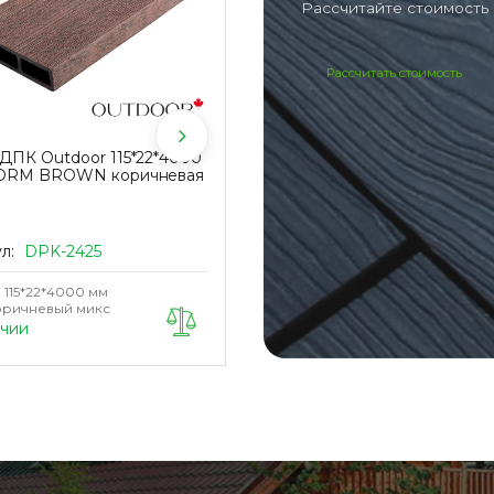
Рассчитайте стоимость 
Рассчитать стоимость
ДПК Outdoor 115*22*4000
Саморез KRONEX с пресс-
TORM BROWN коричневая
шайбой и сверлом по металлу
4,2х41 мм цвет коричневый
(упак/100 шт)
ул:
DPK-2425
Артикул:
KRN-0042
115*22*4000 мм
Размер
4,2х41 мм
ричневый микс
Цвет
Коричневый
ичии
Ожидается