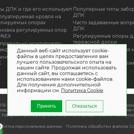
ы ДПК и где его используют
Популярные типы забор
ДПК
плуатируемая кровля на
улируемых опорах
Часто задаваемые вопр
ДПК
ановка регулируемых опор
ONEX
Регулируемые опоры д
террасной доски
 правильно монтировать
аждения из ДПК?
Премиальная садовая 
Данный веб-сайт использует cookie-
из ротанга Outdoor
файлы в целях предоставления вам
инка! Моющее средство для
лучшего пользовательского опыта на
К
Нескользящие композ
нашем сайте. Продолжая использовать
ступени
данный сайт, вы соглашаетесь с
использованием нами cookie-файлов.
Для получения дополнительной
информации см.
Политика Cookie
.
019- 2026. Общество с ограниченной ответственностью «Крон
Принять
Отказаться
мационный характер и не является публичной офертой. Для
 товаров и (или) услуг , пожалуйста, обращайтесь по телефона
аботка персональных данных
Политика обработки файлов Co