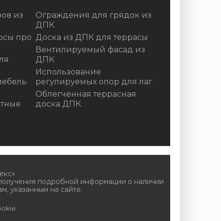
ов из
Ограждения для грядок из
ДПК
осы про
Доска из ДПК для террасы
Вентилируемый фасад из
ля
ДПК
Использование
мебель
регулируемых опор для лаг
Облегченная террасная
итные
доска ДПК
екс»
 получения подробной информации о наличии
м, указанным на сайте.
okie