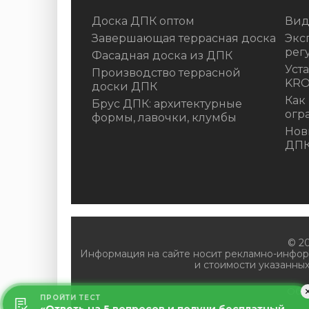
Доска ДПК оптом
Вид
Завершающая террасная доска
Экс
рег
Фасадная доска из ДПК
Уст
Производство террасной
KR
доски ДПК
Как
Брус ДПК: архитектурные
огр
формы, лавочки, клумбы
Нов
ДП
© 2
Информация на сайте носит рекламно-инфор
и стоимости указанных
Обр
ПРОЙТИ ТЕСТ