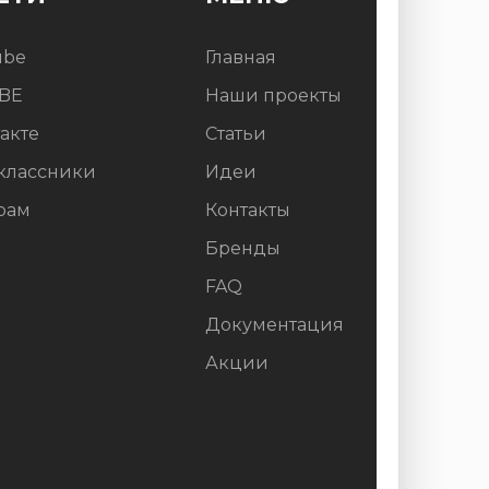
ube
Главная
BE
Наши проекты
акте
Статьи
классники
Идеи
рам
Контакты
Бренды
FAQ
Документация
Акции