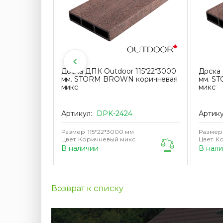
ресс-
Доска ДПК Outdoor 115*22*3000
Доска 
о металлу
мм. STORM BROWN коричневая
мм. S
чневый
микс
микс
Артикул:
DPK-2424
Артик
Размер
115*22*3000 мм
Размер
Цвет
Коричневый микс
Цвет
Ко
В наличии
В нал
Возврат к списку