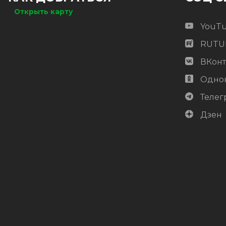
Открыть карту
YouT
RUTU
ВКонт
Одно
Телег
Дзен