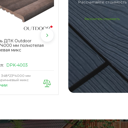
Рассчитайте стоимость 
Рассчитать стоимость
нь ДПК Outdoor
Террасная доска ДПК Outdoo
*4000 мм полнотелая
3D 150*25*3000 мм. STORM/
евая микс
вельвет коричневая микс
ул:
DPK-4003
Артикул:
DPK-2146
348*23*4000 мм
Размер
150*25*3000 мм
ричневый микс
Цвет
Коричневый микс
ичии
В наличии