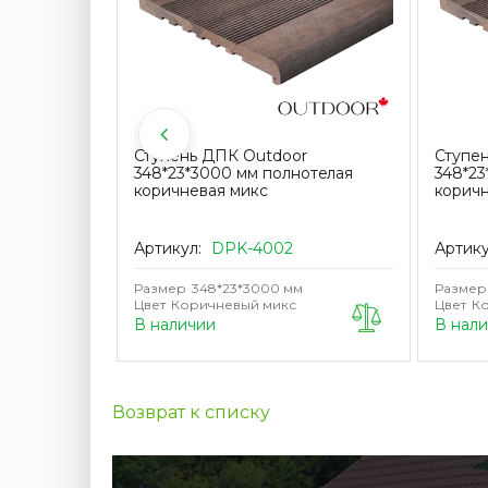
К Outdoor
Ступень ДПК Outdoor
Ступе
STORM/
348*23*3000 мм полнотелая
348*23
микс
коричневая микс
коричн
Артикул:
DPK-4002
Артик
Размер
348*23*3000 мм
Размер
Цвет
Коричневый микс
Цвет
Ко
В наличии
В нал
Возврат к списку