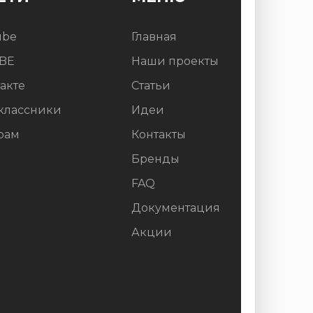
ube
Главная
BE
Наши проекты
акте
Статьи
классники
Идеи
рам
Контакты
Бренды
FAQ
Документация
Акции