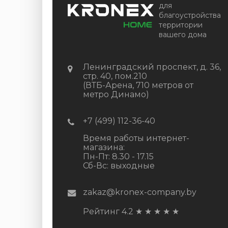
для
благоустройства
территории
вашего дома
Ленинградский проспект, д. 36,
стр. 40, пом.210
(ВТБ-Арена, 710 метров от
метро Динамо)
+7 (499) 112-36-40
Время работы интернет-
магазина:
Пн-Пт: 8.30 - 17.15
Сб-Вс: выходные
zakaz@kronex-company.by
Рейтинг 4.2
★
★
★
★
★