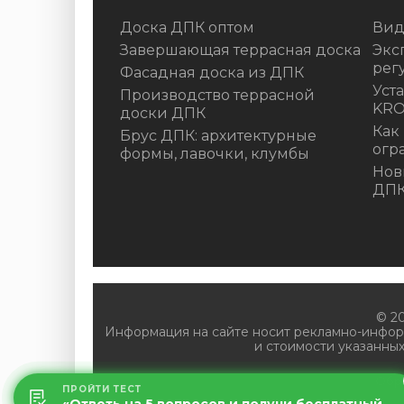
Доска ДПК оптом
Вид
Завершающая террасная доска
Экс
рег
Фасадная доска из ДПК
Уст
Производство террасной
KR
доски ДПК
Как
Брус ДПК: архитектурные
огр
формы, лавочки, клумбы
Нов
ДП
© 2
Информация на сайте носит рекламно-инфор
и стоимости указанных
Обр
ПРОЙТИ ТЕСТ