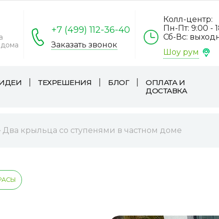
Колл-центр:
Пн-Пт: 9:00 - 
+7 (499) 112-36-40
Сб-Вс: выход
а
Заказать звонок
 дома
Шоу рум
ИДЕИ
ТЕХРЕШЕНИЯ
БЛОГ
ОПЛАТА И
ДОСТАВКА
Два крыльца со ступенями в частном доме
РАСЫ