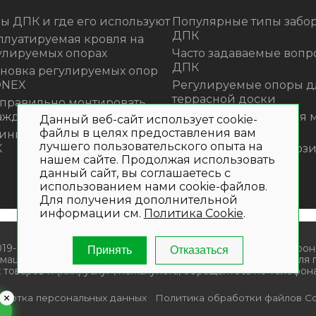
ы ДПК и где его используют
Популярные типы забор
ДПК
плуатируемая кровля на
улируемых опорах
Часто задаваемые вопр
ДПК
ановка регулируемых опор
ONEX
Регулируемые опоры д
террасной доски
 правильно монтировать
аждения из ДПК?
Премиальная садовая 
Данный веб-сайт использует cookie-
из ротанга Outdoor
файлы в целях предоставления вам
инка! Моющее средство для
лучшего пользовательского опыта на
К
Нескользящие композ
нашем сайте. Продолжая использовать
ступени
данный сайт, вы соглашаетесь с
использованием нами cookie-файлов.
Для получения дополнительной
информации см.
Политика Cookie
.
019- 2026. Общество с ограниченной ответственностью «Крон
Принять
Отказаться
мационный характер и не является публичной офертой. Для
 товаров и (или) услуг , пожалуйста, обращайтесь по телефона
аботка персональных данных
Политика обработки файлов Co