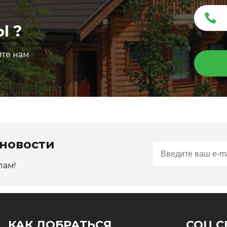
Ы ?
ите нам
новости
пам!
КАК ДОБРАТЬСЯ
СОЦ С