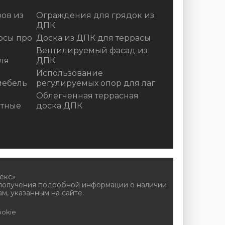
ов из
Ограждения для грядок из
ДПК
осы про
Доска из ДПК для террасы
Вентилируемый фасад из
ля
ДПК
Использование
мебель
регулируемых опор для лаг
Облегченная террасная
итные
доска ДПК
екс»
 получения подробной информации о наличии
м, указанным на сайте.
okie