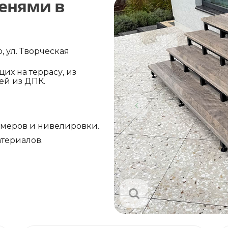
пенями в
, ул. Творческая
их на террасу, из
ей из ДПК.
амеров и нивелировки.
териалов.