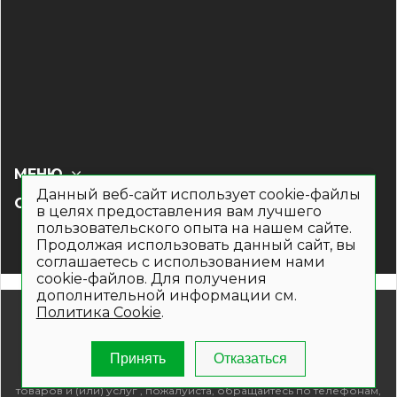
МЕНЮ
Данный веб-сайт использует cookie-файлы
СОЦ СЕТИ
в целях предоставления вам лучшего
пользовательского опыта на нашем сайте.
Продолжая использовать данный сайт, вы
соглашаетесь с использованием нами
cookie-файлов. Для получения
дополнительной информации см.
© 2019- 2026. Общество с ограниченной ответственностью
Политика Cookie
.
«Кронекс»
Информация на сайте носит рекламно-информационный
Принять
Отказаться
характер и не является публичной офертой. Для получения
подробной информации о наличии и стоимости указанных
товаров и (или) услуг , пожалуйста, обращайтесь по телефонам,