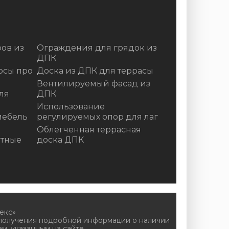
ов из
Ограждения для грядок из
ДПК
осы про
Доска из ДПК для террасы
Вентилируемый фасад из
ля
ДПК
Использование
мебель
регулируемых опор для лаг
Облегченная террасная
итные
доска ДПК
екс»
 получения подробной информации о наличии
м, указанным на сайте.