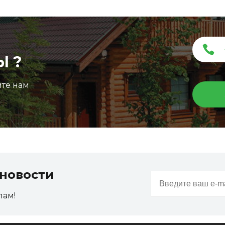
Ы ?
ите нам
новости
пам!