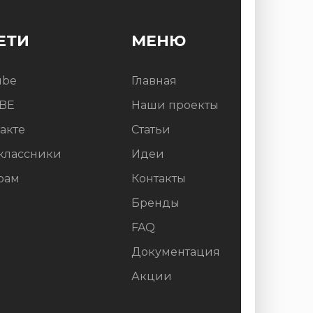
ЕТИ
МЕНЮ
ube
Главная
BE
Наши проекты
акте
Статьи
классники
Идеи
рам
Контакты
Бренды
FAQ
Документация
Акции