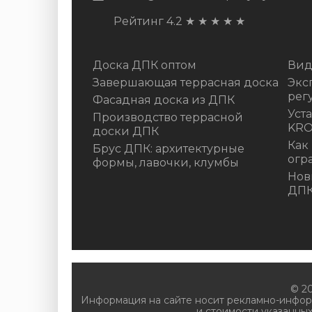
Рейтинг 4.2
★
★
★
★
★
Доска ДПК оптом
Вид
Завершающая террасная доска
Экс
рег
Фасадная доска из ДПК
Уст
Производство террасной
KR
доски ДПК
Как
Брус ДПК: архитектурные
огр
формы, лавочки, клумбы
Нов
ДП
© 2
Информация на сайте носит рекламно-инфор
и стоимости указанных