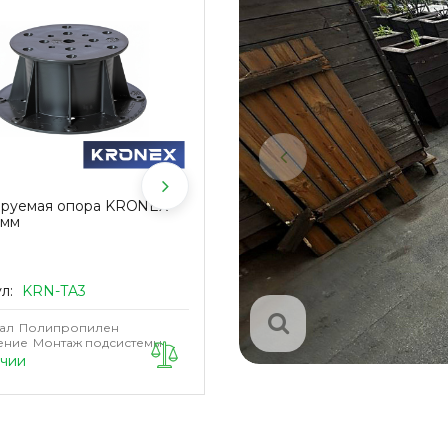
ируемая опора KRONEX
Регулируемая опора KRONEX
 мм
133-225 мм
ул:
KRN-TA3
Артикул:
KRN-TA4
ал
Полипропилен
Материал
Полипропилен
ение
Монтаж подсистемы
Назначение
Монтаж подсистемы
ичии
В наличии