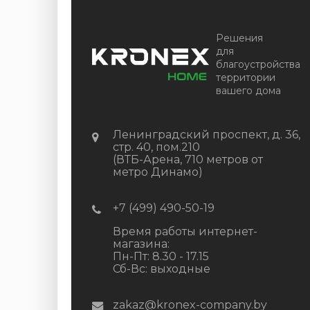
Решения
для
благоустройства
территории
вашего дома
Ленинградский проспект, д. 36,
стр. 40, пом.210
(ВТБ-Арена, 710 метров от
метро Динамо)
+7 (499) 490-50-19
Время работы интернет-
магазина:
Пн-Пт: 8.30 - 17.15
Сб-Вс: выходные
zakaz@kronex-company.by