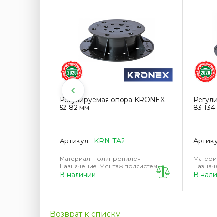
нита
Регулируемая опора KRONEX
Регул
VIA,
52-82 мм
83-134
l wood
Артикул:
KRN-TA2
Артик
м
Материал
Полипропилен
Матери
й
Назначение
Монтаж подсистемы
Назнач
В наличии
В нал
Возврат к списку