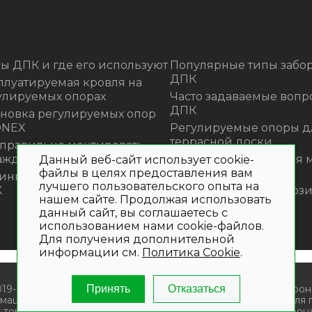
ы ДПК и где его используют
Популярные типы забор
ДПК
плуатируемая кровля на
улируемых опорах
Часто задаваемые вопр
ДПК
ановка регулируемых опор
ONEX
Регулируемые опоры д
террасной доски
 правильно монтировать
аждения из ДПК?
Премиальная садовая 
Данный веб-сайт использует cookie-
из ротанга Outdoor
файлы в целях предоставления вам
инка! Моющее средство для
лучшего пользовательского опыта на
К
Нескользящие композ
нашем сайте. Продолжая использовать
ступени
данный сайт, вы соглашаетесь с
использованием нами cookie-файлов.
Для получения дополнительной
информации см.
Политика Cookie
.
019- 2026. Общество с ограниченной ответственностью «Крон
Принять
Отказаться
мационный характер и не является публичной офертой. Для
 товаров и (или) услуг , пожалуйста, обращайтесь по телефона