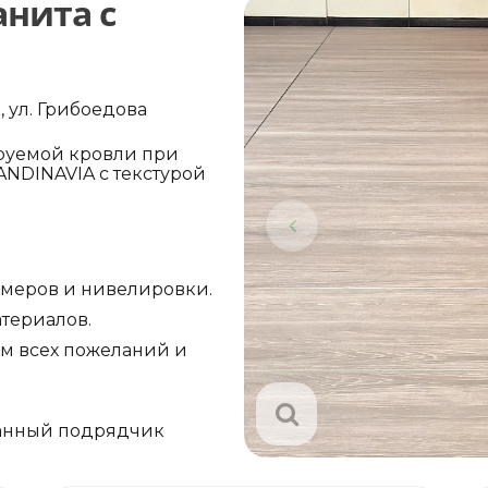
анита с
, ул. Грибоедова
руемой кровли при
DINAVIA с текстурой
.
амеров и нивелировки.
териалов.
ом всех пожеланий и
анный подрядчик