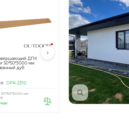
завершающий ДПК
Саморез KRONEX с пресс-
r 50*50*3000 мм.
шайбой и сверлом по металлу
ванный дуб
4,2х41 мм цвет дуб (упак/100 ш
ул:
DPK-2310
Артикул:
KRN-0041
50*50*3000 мм
Размер
4,2х41 мм
уб
Цвет
Дуб
ичии
Ожидается