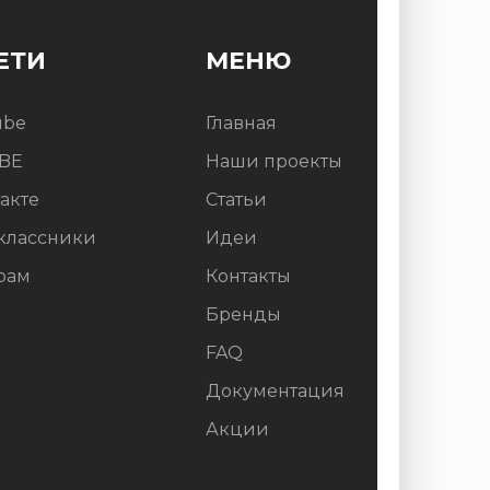
ЕТИ
МЕНЮ
ube
Главная
BE
Наши проекты
акте
Статьи
классники
Идеи
рам
Контакты
Бренды
FAQ
Документация
Акции