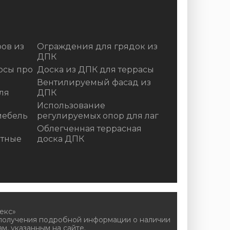
ов из
Ограждения для грядок из
ДПК
осы про
Доска из ДПК для террасы
Вентилируемый фасад из
ля
ДПК
Использование
мебель
регулируемых опор для лаг
Облегченная террасная
итные
доска ДПК
екс»
 получения подробной информации о наличии
м, указанным на сайте.