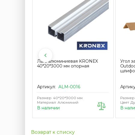
130*9*4000
Лага алюминиевая KRONEX
Угол 
RM дуб
40*20*3000 мм опорная
Outdoo
шлифо
Артикул:
ALM-0016
Артик
Размер
40*20*3000 мм
Размер
Материал
Алюминий
Цвет
Д
В наличии
В нал
Возврат к списку