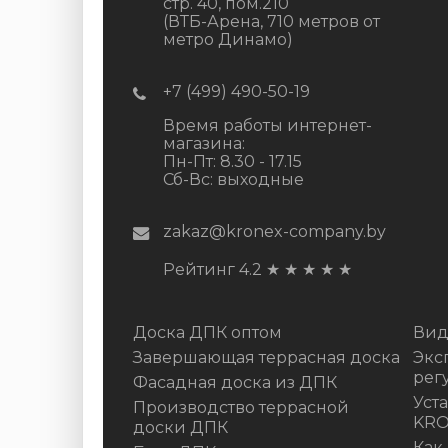
стр. 40, пом.210
(ВТБ-Арена, 710 метров от
метро Динамо)
+7 (499) 490-50-19
Время работы интернет-
магазина:
Пн-Пт: 8.30 - 17.15
Сб-Вс: выходные
zakaz@kronex-company.by
Рейтинг 4.2
★
★
★
★
★
Доска ДПК оптом
Вид
Завершающая террасная доска
Экс
рег
Фасадная доска из ДПК
Уст
Производство террасной
KR
доски ДПК
Как