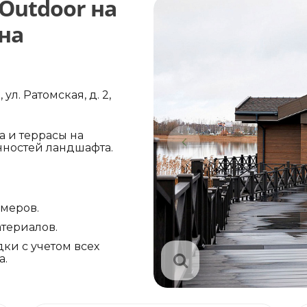
Outdoor на
на
ул. Ратомская, д. 2,
 и террасы на
нностей ландшафта.
амеров.
териалов.
ки с учетом всех
а.