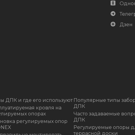
Одно
Телег
Дзен
ы ДПК и где его используют
Популярные типы забор
ДПК
плуатируемая кровля на
улируемых опорах
Часто задаваемые вопр
ДПК
ановка регулируемых опор
ONEX
Регулируемые опоры д
террасной доски
 правильно монтировать