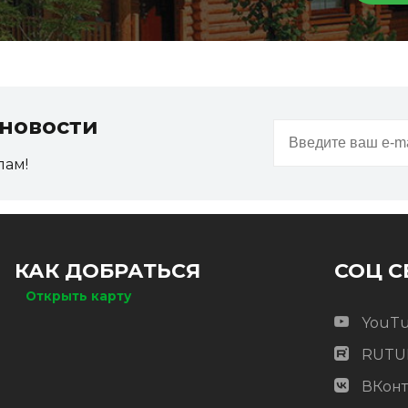
новости
пам!
КАК ДОБРАТЬСЯ
СОЦ С
Открыть карту
YouT
RUTU
ВКонт