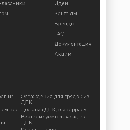
классники
Идеи
рам
Контакты
Бренды
FAQ
Документация
Акции
ов из
Ограждения для грядок из
ДПК
осы про
Доска из ДПК для террасы
Вентилируемый фасад из
ля
ДПК
Использование