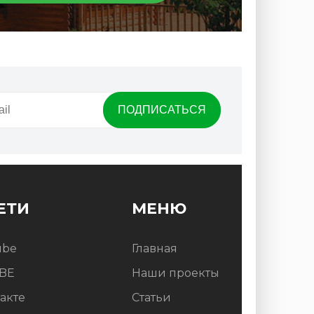
ЕТИ
МЕНЮ
ube
Главная
BE
Наши проекты
акте
Статьи