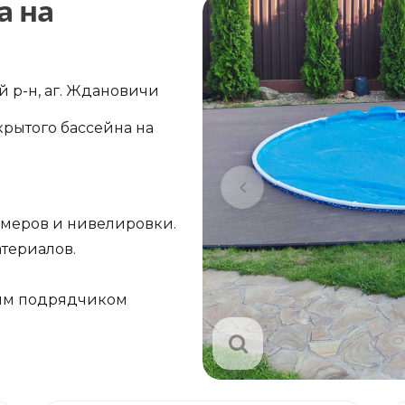
а на
 р-н, аг. Ждановичи
крытого бассейна на
амеров и нивелировки.
териалов.
ым подрядчиком