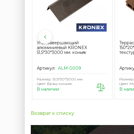
ный
Угол завершающий
Терра
каса из
алюминиевый KRONEX
150*20
аги ДПК
51,5*30*3000 мм. коньяк
тексту
Артикул:
ALM-0009
Артик
Размер
51,5*30*3000 мм
Размер
Цвет
браш коньяк
Цвет
М
В наличии
В нали
Возврат к списку