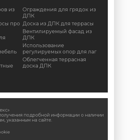
ов из
Ограждения для грядок из
ДПК
осы про
Доска из ДПК для террасы
Вентилируемый фасад из
ля
ДПК
Использование
мебель
регулируемых опор для лаг
Облегченная террасная
итные
доска ДПК
екс»
 получения подробной информации о наличии
м, указанным на сайте.
okie