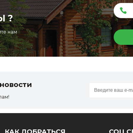
Ы ?
ите нам
новости
пам!
КАК ДОБРАТЬСЯ
СОЦ С