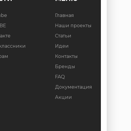
ube
Главная
BE
Наши проекты
акте
Статьи
классники
Идеи
рам
Контакты
Бренды
FAQ
Документация
Акции