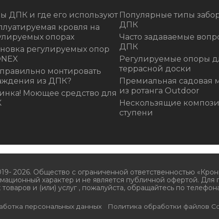
ы ДПК и где его используют
Популярные типы забор
ДПК
плуатируемая кровля на
улируемых опорах
Часто задаваемые вопр
ДПК
ановка регулируемых опор
ONEX
Регулируемые опоры д
террасной доски
 правильно монтировать
аждения из ДПК?
Премиальная садовая 
из ротанга Outdoor
инка! Моющее средство для
К
Нескользящие композ
ступени
019- 2026. Общество с ограниченной ответственностью «Крон
мационный характер и не является публичной офертой. Для
 товаров и (или) услуг , пожалуйста, обращайтесь по телефона
аботка персональных данных
Политика обработки файлов Co