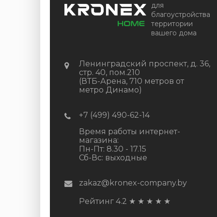
для
благоустройства
территории
вашего дома
Ленинградский проспект, д. 36,
стр. 40, пом.210
(ВТБ-Арена, 710 метров от
метро Динамо)
+7 (499) 490-62-14
Время работы интернет-
магазина:
Пн-Пт: 8.30 - 17.15
Сб-Вс: выходные
zakaz@kronex-company.by
Рейтинг 4.2
★
★
★
★
★