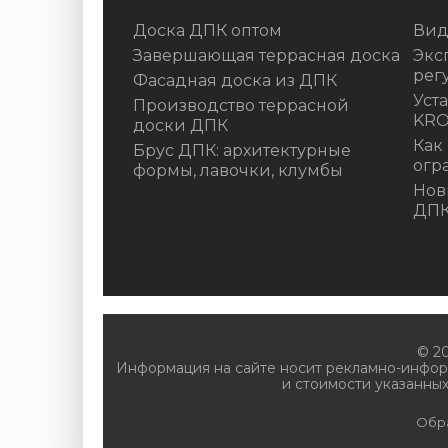
Доска ДПК оптом
Вид
Завершающая террасная доска
Экс
рег
Фасадная доска из ДПК
Уст
Производство террасной
KR
доски ДПК
Как
Брус ДПК: архитектурные
огр
формы, лавочки, клумбы
Нов
ДП
© 2
Информация на сайте носит рекламно-инфор
и стоимости указанных
Обр