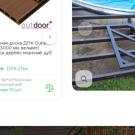
сная доска ДПК Outdoor
Крепеж промежуточный
*3000 мм. вельвет/
KRONEX № 7 для каркаса из
ра дерево мореный дуб
металлопрофиля и лаги ДПК
(упак/100 шт)
ул:
DPK-2144
Артикул:
KRN-0037
150*20*3000 мм
Размер
40*7 мм
ореный дуб
чии 10 шт.
В наличии