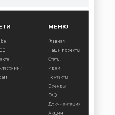
ЕТИ
МЕНЮ
ube
Главная
BE
Наши проекты
акте
Статьи
классники
Идеи
рам
Контакты
Бренды
FAQ
Документация
Акции