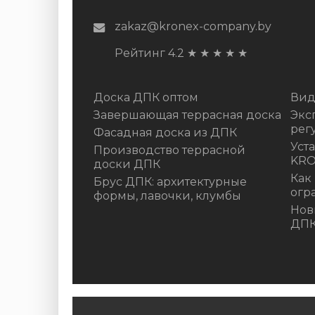
zakaz@kronex-company.by
Рейтинг 4.2
★
★
★
★
★
Доска ДПК оптом
Вид
Завершающая террасная доска
Экс
рег
Фасадная доска из ДПК
Уст
Производство террасной
KR
доски ДПК
Как
Брус ДПК: архитектурные
огр
формы, лавочки, клумбы
Нов
ДП