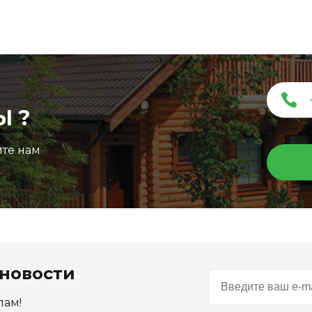
Ы ?
ите нам
новости
пам!