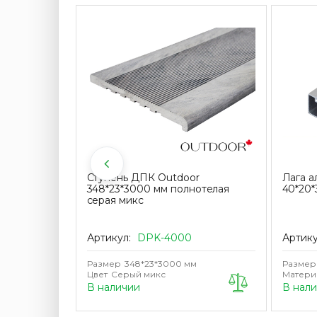
и под лаги
Ступень ДПК Outdoor
Лага 
упак. 30
348*23*3000 мм полнотелая
40*20*
серая микс
Артикул:
DPK-4000
Артик
Размер
348*23*3000 мм
Размер
Цвет
Серый микс
Матери
В наличии
В нал