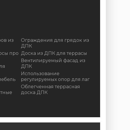
ов из
Ограждения для грядок из
ДПК
осы про
Доска из ДПК для террасы
Вентилируемый фасад из
ля
ДПК
Использование
мебель
регулируемых опор для лаг
Облегченная террасная
итные
доска ДПК