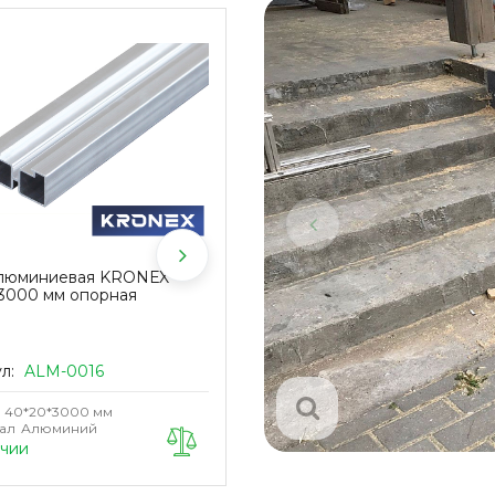
алюминиевая KRONEX
Крепеж промежуточный
3000 мм опорная
KRONEX № 9 для алюмин. лаг
KRONEX (упак/100 шт)
ул:
ALM-0016
Артикул:
KRN-0036
40*20*3000 мм
Размер
40*9 мм
ал
Алюминий
ичии
В наличии