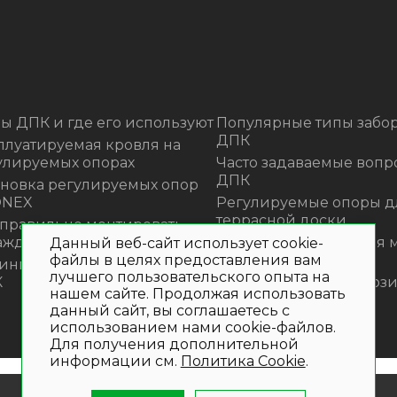
ы ДПК и где его используют
Популярные типы забор
ДПК
плуатируемая кровля на
улируемых опорах
Часто задаваемые вопр
ДПК
ановка регулируемых опор
ONEX
Регулируемые опоры д
террасной доски
 правильно монтировать
аждения из ДПК?
Премиальная садовая 
Данный веб-сайт использует cookie-
файлы в целях предоставления вам
из ротанга Outdoor
инка! Моющее средство для
лучшего пользовательского опыта на
К
Нескользящие композ
нашем сайте. Продолжая использовать
ступени
данный сайт, вы соглашаетесь с
использованием нами cookie-файлов.
Для получения дополнительной
информации см.
Политика Cookie
.