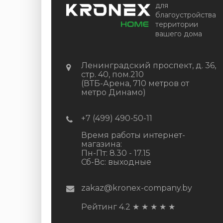
для
благоустройства
территории
вашего дома
Ленинградский проспект, д. 36,
стр. 40, пом.210
(ВТБ-Арена, 710 метров от
метро Динамо)
+7 (499) 490-50-11
Время работы интернет-
магазина:
Пн-Пт: 8.30 - 17.15
Сб-Вс: выходные
zakaz@kronex-company.by
Рейтинг 4.2
★
★
★
★
★