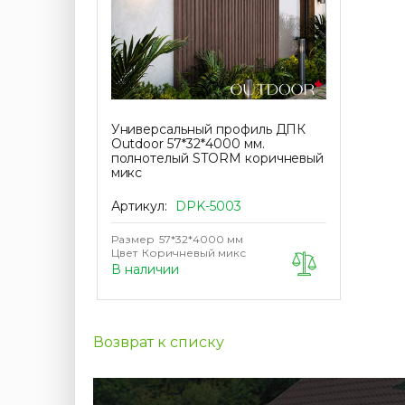
Универсальный профиль ДПК
Outdoor 57*32*4000 мм.
полнотелый STORM коричневый
микс
Артикул:
DPK-5003
Размер
57*32*4000 мм
Цвет
Коричневый микс
В наличии
Возврат к списку