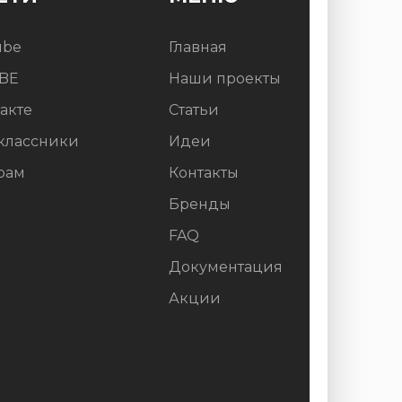
ube
Главная
BE
Наши проекты
акте
Статьи
классники
Идеи
рам
Контакты
Бренды
FAQ
Документация
Акции