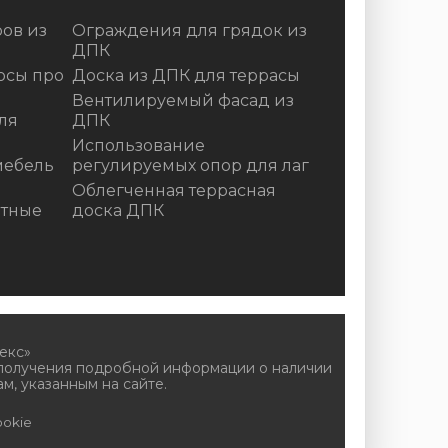
ов из
Ограждения для грядок из
ДПК
осы про
Доска из ДПК для террасы
Вентилируемый фасад из
ля
ДПК
Использование
мебель
регулируемых опор для лаг
Облегченная террасная
итные
доска ДПК
екс»
 получения подробной информации о наличии
м, указанным на сайте.
okie