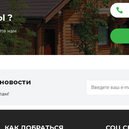
Ы ?
ите нам
новости
пам!
КАК ДОБРАТЬСЯ
СОЦ С