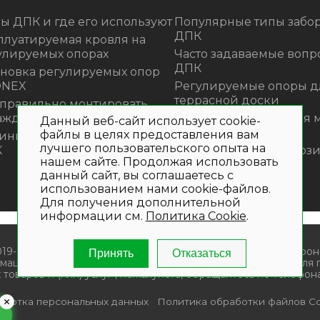
ы ДПК и где его используют
Популярные типы забор
ДПК
плуатируемая кровля на
улируемых опорах
Часто задаваемые вопр
ДПК
ановка регулируемых опор
ONEX
Регулируемые опоры д
террасной доски
 правильно монтировать
аждения из ДПК?
Премиальная садовая 
Данный веб-сайт использует cookie-
из ротанга Outdoor
файлы в целях предоставления вам
инка! Моющее средство для
лучшего пользовательского опыта на
К
Нескользящие композ
нашем сайте. Продолжая использовать
ступени
данный сайт, вы соглашаетесь с
использованием нами cookie-файлов.
Для получения дополнительной
информации см.
Политика Cookie
.
019- 2026. Общество с ограниченной ответственностью «Крон
Принять
Отказаться
мационный характер и не является публичной офертой. Для
 товаров и (или) услуг , пожалуйста, обращайтесь по телефона
аботка персональных данных
Политика обработки файлов Co