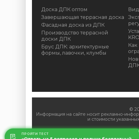
Доска ДПК оптом
Вид
Завершающая террасная доска
Экс
рег
Фасадная доска из ДПК
Уст
Производство террасной
KR
доски ДПК
Как
Брус ДПК: архитектурные
огр
формы, лавочки, клумбы
Нов
ДП
© 2
Информация на сайте носит рекламно-инфор
и стоимости указанных
Обр
ПРОЙТИ ТЕСТ