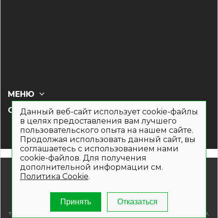
МЕНЮ
СОЦ СЕТИ
Данный веб-сайт использует cookie-файлы
в целях предоставления вам лучшего
пользовательского опыта на нашем сайте.
Продолжая использовать данный сайт, вы
соглашаетесь с использованием нами
cookie-файлов. Для получения
дополнительной информации см.
© 2019- 2026. Общество с ограниченной ответственностью
Политика Cookie
.
«Кронекс»
Информация на сайте носит рекламно-информационный
характер и не является публичной офертой. Для получения
Принять
Отказаться
подробной информации о наличии и стоимости указанных
товаров и (или) услуг , пожалуйста, обращайтесь по телефонам,