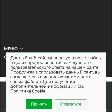
МЕНЮ
СОЦ СЕТИ
Данный веб-сайт использует cookie-файлы
в целях предоставления вам лучшего
пользовательского опыта на нашем сайте.
Продолжая использовать данный сайт, вы
соглашаетесь с использованием нами
cookie-файлов. Для получения
дополнительной информации см.
© 2019- 2026. Общество с ограниченной ответственностью
Политика Cookie
.
«Кронекс»
Информация на сайте носит рекламно-информационный
характер и не является публичной офертой. Для получения
Принять
Отказаться
подробной информации о наличии и стоимости указанных
товаров и (или) услуг , пожалуйста, обращайтесь по телефонам,