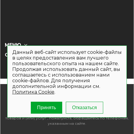
МЕНЮ
Данный веб-сайт использует cookie-файлы
СОЦ СЕТИ
в целях предоставления вам лучшего
пользовательского опыта на нашем сайте.
Продолжая использовать данный сайт, вы
соглашаетесь с использованием нами
cookie-файлов. Для получения
дополнительной информации см.
© 2019- 2026. Общество с ограниченной ответственностью
Политика Cookie
.
«Кронекс»
Информация на сайте носит рекламно-информационный
характер и не является публичной офертой. Для получения
Принять
Отказаться
подробной информации о наличии и стоимости указанных
товаров и (или) услуг , пожалуйста, обращайтесь по телефонам,
указанным на сайте.