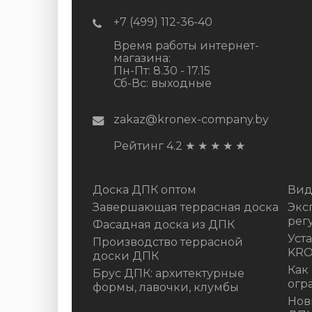
+7 (499) 112-36-40
Время работы интернет-
магазина:
Пн-Пт: 8.30 - 17.15
Сб-Вс: выходные
zakaz@kronex-company.by
Рейтинг 4.2
★
★
★
★
★
Доска ДПК оптом
Вид
Завершающая террасная доска
Экс
рег
Фасадная доска из ДПК
Уст
Производство террасной
KR
доски ДПК
Как
Брус ДПК: архитектурные
огр
формы, лавочки, клумбы
Нов