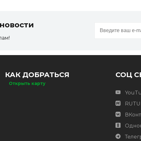
новости
пам!
КАК ДОБРАТЬСЯ
СОЦ С
Открыть карту
YouT
RUTU
ВКонт
Одно
Телег