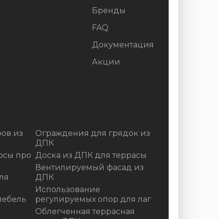
Бренды
FAQ
Документация
Акции
ов из
Ограждения для грядок из
ДПК
осы про
Доска из ДПК для террасы
Вентилируемый фасад из
ля
ДПК
Использование
мебель
регулируемых опор для лаг
Облегченная террасная