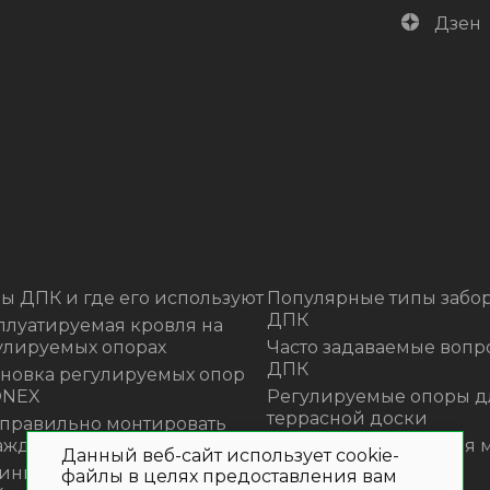
Дзен
ы ДПК и где его используют
Популярные типы забор
ДПК
плуатируемая кровля на
улируемых опорах
Часто задаваемые вопр
ДПК
ановка регулируемых опор
ONEX
Регулируемые опоры д
террасной доски
 правильно монтировать
аждения из ДПК?
Премиальная садовая 
Данный веб-сайт использует cookie-
из ротанга Outdoor
инка! Моющее средство для
файлы в целях предоставления вам