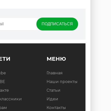
ЕТИ
МЕНЮ
ube
Главная
BE
Наши проекты
акте
Статьи
классники
Идеи
рам
Контакты