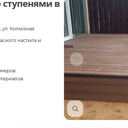
о ступенями в
 ул. Колхозная
асного настила и
амеров.
териалов.