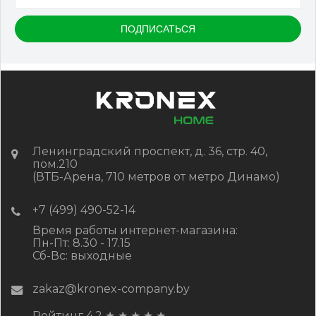
Ленинградский проспект, д. 36, стр. 40,
пом.210
(ВТБ-Арена, 710 метров от метро Динамо)
+7 (499) 490-52-14
Время работы интернет-магазина:
Пн-Пт: 8.30 - 17.15
Сб-Вс: выходные
zakaz@kronex-company.by
Рейтинг 4.2
★
★
★
★
★