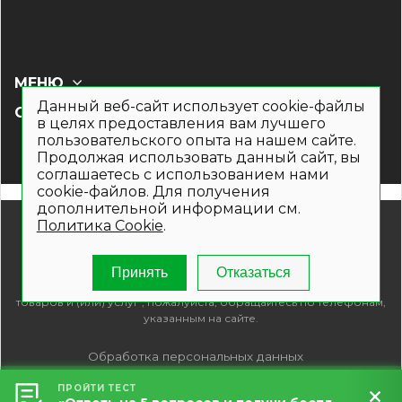
МЕНЮ
Данный веб-сайт использует cookie-файлы
СОЦ СЕТИ
в целях предоставления вам лучшего
пользовательского опыта на нашем сайте.
Продолжая использовать данный сайт, вы
соглашаетесь с использованием нами
cookie-файлов. Для получения
дополнительной информации см.
© 2019- 2026. Общество с ограниченной ответственностью
Политика Cookie
.
«Кронекс»
Информация на сайте носит рекламно-информационный
характер и не является публичной офертой. Для получения
Принять
Отказаться
подробной информации о наличии и стоимости указанных
товаров и (или) услуг , пожалуйста, обращайтесь по телефонам,
указанным на сайте.
Обработка персональных данных
Политика обработки файлов Cookie
ПРОЙТИ ТЕСТ