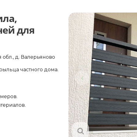
ила,
ней для
обл., д. Валерьяново
рыльца частного дома.
амеров.
териалов.