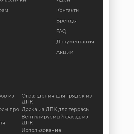
рам
Контакты
Бренды
FAQ
Документация
Акции
ов из
Ограждения для грядок из
ДПК
осы про
Доска из ДПК для террасы
Вентилируемый фасад из
ля
ДПК
Использование