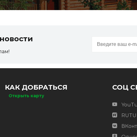
новости
пам!
КАК ДОБРАТЬСЯ
СОЦ С
Открыть карту
YouT
RUTU
ВКонт
Одно