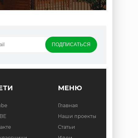
ЕТИ
МЕНЮ
ube
Главная
BE
Наши проекты
акте
Статьи
классники
Идеи