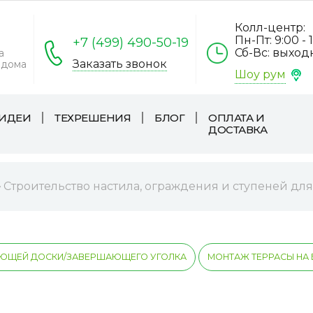
Колл-центр:
Пн-Пт: 9:00 - 
+7 (499) 490-50-19
Сб-Вс: выхо
а
Заказать звонок
 дома
Шоу рум
ИДЕИ
ТЕХРЕШЕНИЯ
БЛОГ
ОПЛАТА И
ДОСТАВКА
Строительство настила, ограждения и ступеней для
ЮЩЕЙ ДОСКИ/ЗАВЕРШАЮЩЕГО УГОЛКА
МОНТАЖ ТЕРРАСЫ НА