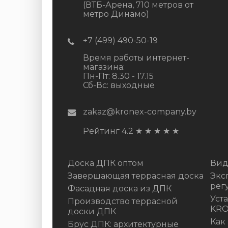
(ВТБ-Арена, 710 метров от
метро Динамо)
+7 (499) 490-50-19
Время работы интернет-
магазина:
Пн-Пт: 8.30 - 17.15
Сб-Вс: выходные
zakaz@kronex-company.by
Рейтинг 4.2
★
★
★
★
★
Доска ДПК оптом
Вид
Завершающая террасная доска
Экс
рег
Фасадная доска из ДПК
Уст
Производство террасной
KR
доски ДПК
Как
Брус ДПК: архитектурные