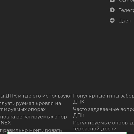
Телег
Дзен
ы ДПК и где его используют
Популярные типы забор
ДПК
плуатируемая кровля на
улируемых опорах
Часто задаваемые вопр
ДПК
ановка регулируемых опор
ONEX
Регулируемые опоры д
террасной доски
 правильно монтировать