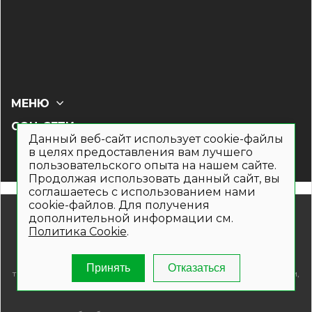
МЕНЮ
СОЦ СЕТИ
Данный веб-сайт использует cookie-файлы
в целях предоставления вам лучшего
пользовательского опыта на нашем сайте.
Продолжая использовать данный сайт, вы
соглашаетесь с использованием нами
cookie-файлов. Для получения
© 2019- 2026. Общество с ограниченной ответственностью
дополнительной информации см.
«Кронекс»
Политика Cookie
.
Информация на сайте носит рекламно-информационный
характер и не является публичной офертой. Для получения
подробной информации о наличии и стоимости указанных
Принять
Отказаться
товаров и (или) услуг , пожалуйста, обращайтесь по телефонам,
указанным на сайте.