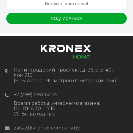
Ленинградский проспект, д. 36, стр. 40,
пом.210
(ВТБ-Арена, 710 метров от метро Динамо)
+7 (499) 490-62-14
Время работы интернет-магазина:
Пн-Пт: 8.30 - 17.15
Сб-Вс: выходные
zakaz@kronex-company.by