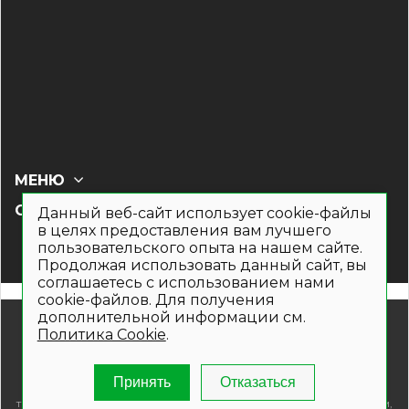
МЕНЮ
СОЦ СЕТИ
Данный веб-сайт использует cookie-файлы
в целях предоставления вам лучшего
пользовательского опыта на нашем сайте.
Продолжая использовать данный сайт, вы
соглашаетесь с использованием нами
cookie-файлов. Для получения
дополнительной информации см.
© 2019- 2026. Общество с ограниченной ответственностью
Политика Cookie
.
«Кронекс»
Информация на сайте носит рекламно-информационный
характер и не является публичной офертой. Для получения
Принять
Отказаться
подробной информации о наличии и стоимости указанных
товаров и (или) услуг , пожалуйста, обращайтесь по телефонам,