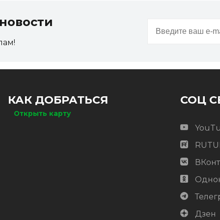
новости
пам!
КАК ДОБРАТЬСЯ
СОЦ С
Открыть карту
YouT
RUTU
ВКонт
Одно
Телег
Дзен