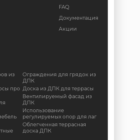
FAQ
Документация
Акции
ов из
Ограждения для грядок из
ДПК
осы про
Доска из ДПК для террасы
Вентилируемый фасад из
ля
ДПК
Использование
мебель
регулируемых опор для лаг
Облегченная террасная
итные
доска ДПК