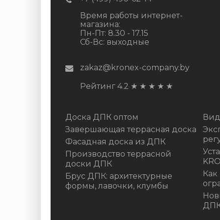
Время работы интернет-
магазина:
Пн-Пт: 8.30 - 17.15
Сб-Вс: выходные
zakaz@kronex-company.by
Рейтинг 4.2
★
★
★
★
★
Доска ДПК оптом
Вид
Завершающая террасная доска
Экс
рег
Фасадная доска из ДПК
Уст
Производство террасной
KR
доски ДПК
Как
Брус ДПК: архитектурные
огр
формы, лавочки, клумбы
Нов
ДП