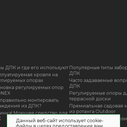
ы ДПК и где его используют
Популярные типы забор
ДПК
плуатируемая кровля на
улируемых опорах
Часто задаваемые вопр
ДПК
ановка регулируемых опор
ONEX
Регулируемые опоры д
террасной доски
 правильно монтировать
аждения из ДПК?
Премиальная садовая 
из ротанга Outdoor
инка! Моющее средство для
К
Нескользящие композ
Данный веб-сайт использует cookie-
ступени
файлы в целях предоставления вам