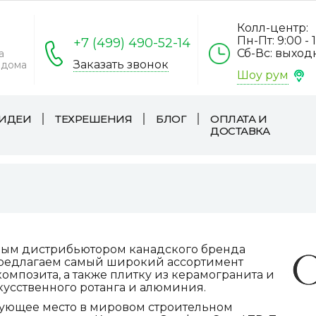
Колл-центр:
Пн-Пт: 9:00 - 
+7 (499) 490-52-14
Сб-Вс: выхо
а
Заказать звонок
 дома
Шоу рум
ИДЕИ
ТЕХРЕШЕНИЯ
БЛОГ
ОПЛАТА И
ДОСТАВКА
ным дистрибьютором канадского бренда
предлагаем самый широкий ассортимент
мпозита, а также плитку из керамогранита и
кусственного ротанга и алюминия.
ующее место в мировом строительном