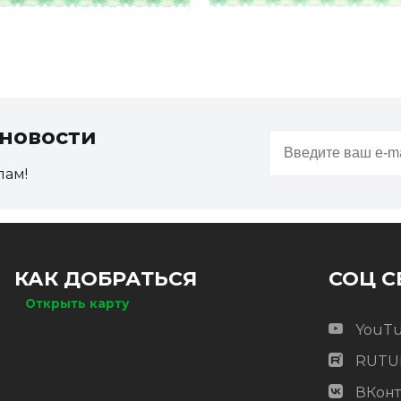
новости
пам!
КАК ДОБРАТЬСЯ
СОЦ С
Открыть карту
YouT
RUTU
ВКонт