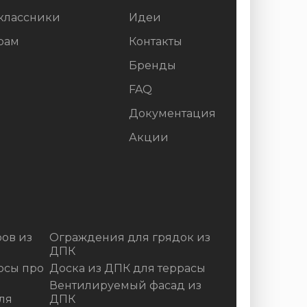
классники
Идеи
рам
Контакты
Бренды
FAQ
Документация
Акции
ов из
Ограждения для грядок из
ДПК
осы про
Доска из ДПК для террасы
Вентилируемый фасад из
ля
ДПК