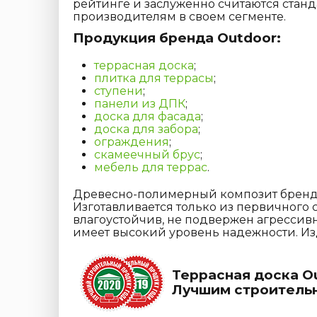
рейтинге и заслуженно считаются станд
производителям в своем сегменте.
Продукция бренда Outdoor:
террасная доска
;
плитка для террасы
;
ступени
;
панели из ДПК
;
доска для фасада
;
доска для забора
;
ограждения
;
скамеечный брус
;
мебель для террас
.
Древесно-полимерный композит бренда 
Изготавливается только из первичного 
влагоустойчив, не подвержен агрессивн
имеет высокий уровень надежности. Из
Террасная доска O
Лучшим строительн