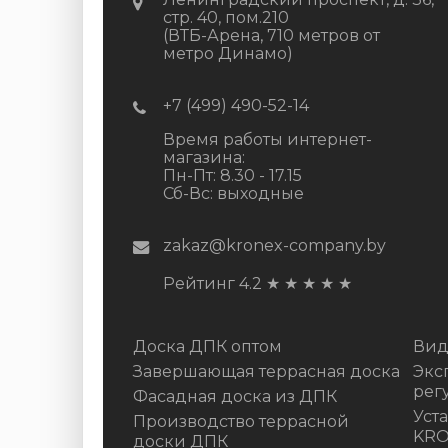
стр. 40, пом.210
(ВТБ-Арена, 710 метров от
метро Динамо)
+7 (499) 490-52-14
Время работы интернет-
магазина:
Пн-Пт: 8.30 - 17.15
Сб-Вс: выходные
zakaz@kronex-company.by
Рейтинг 4.2
★
★
★
★
★
Доска ДПК оптом
Вид
Завершающая террасная доска
Экс
рег
Фасадная доска из ДПК
Уст
Производство террасной
KR
доски ДПК