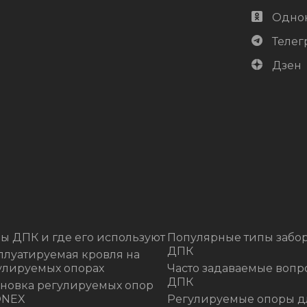
Одно
Телег
Дзен
ы ДПК и где его используют
Популярные типы забор
ДПК
плуатируемая кровля на
улируемых опорах
Часто задаваемые вопр
ДПК
ановка регулируемых опор
ONEX
Регулируемые опоры д