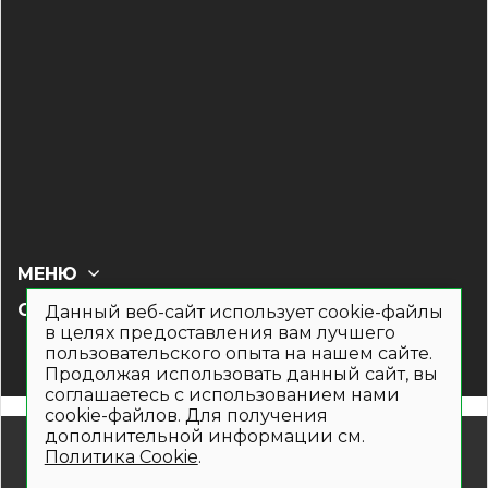
МЕНЮ
СОЦ СЕТИ
Данный веб-сайт использует cookie-файлы
в целях предоставления вам лучшего
пользовательского опыта на нашем сайте.
Продолжая использовать данный сайт, вы
соглашаетесь с использованием нами
cookie-файлов. Для получения
дополнительной информации см.
© 2019- 2026. Общество с ограниченной ответственностью
Политика Cookie
.
«Кронекс»
Информация на сайте носит рекламно-информационный