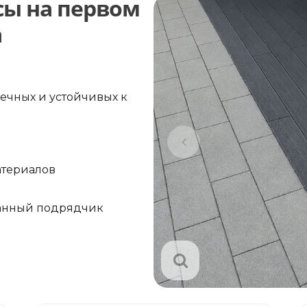
сы на первом
а
ечных и устойчивых к
атериалов
анный подрядчик