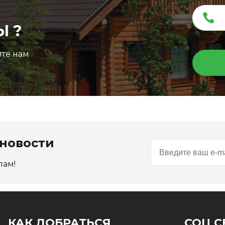
Ы ?
ите нам
новости
пам!
КАК ДОБРАТЬСЯ
СОЦ С