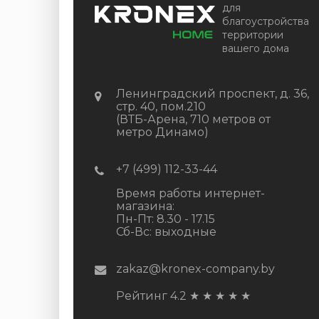
для
благоустройства
территории
вашего дома
Ленинградский проспект, д. 36,
стр. 40, пом.210
(ВТБ-Арена, 710 метров от
метро Динамо)
+7 (499) 112-33-44
Время работы интернет-
магазина:
Пн-Пт: 8.30 - 17.15
Сб-Вс: выходные
zakaz@kronex-company.by
Рейтинг 4.2
★
★
★
★
★