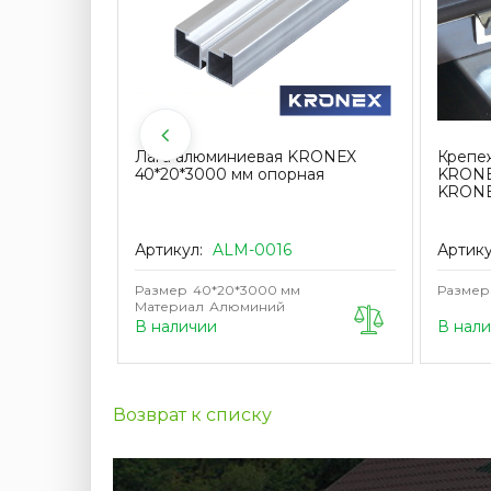
нкованный,
Лага алюминиевая KRONEX
Крепе
т.)
40*20*3000 мм опорная
KRONE
KRONEX
Артикул:
ALM-0016
Артик
Размер
40*20*3000 мм
Размер
Материал
Алюминий
В наличии
В нал
Возврат к списку