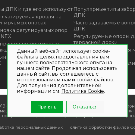
ы ДПК и где его используют
Популярные типы забор
ДПК
плуатируемая кровля на
улируемых опорах
Часто задаваемые вопр
ДПК
ановка регулируемых опор
ONEX
Регулируемые опоры д
террасной доски
 правильно монтировать
аждения из ДПК?
Премиальная садовая 
Данный веб-сайт использует cookie-
из ротанга Outdoor
файлы в целях предоставления вам
инка! Моющее средство для
лучшего пользовательского опыта на
К
Нескользящие композ
нашем сайте. Продолжая использовать
ступени
данный сайт, вы соглашаетесь с
использованием нами cookie-файлов.
Для получения дополнительной
информации см.
Политика Cookie
.
019- 2026. Общество с ограниченной ответственностью «Крон
Принять
Отказаться
мационный характер и не является публичной офертой. Для
 товаров и (или) услуг , пожалуйста, обращайтесь по телефона
аботка персональных данных
Политика обработки файлов Co