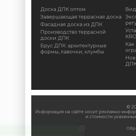
Доска ДПК оптом
Вид
Завершающая террасная доска
Экс
рег
Фасадная доска из ДПК
Уст
Производство террасной
KR
доски ДПК
Как
Брус ДПК: архитектурные
огр
формы, лавочки, клумбы
Нов
ДП
© 2
Информация на сайте носит рекламно-инфор
и стоимости указанных
Обр
ПРОЙТИ ТЕСТ