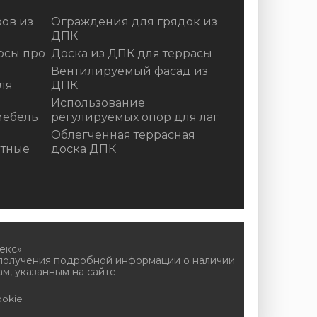
ов из
Ограждения для грядок из
ДПК
осы про
Доска из ДПК для террасы
Вентилируемый фасад из
ля
ДПК
Использование
мебель
регулируемых опор для лаг
Облегченная террасная
итные
доска ДПК
екс»
 получения подробной информации о наличии
м, указанным на сайте.
okie