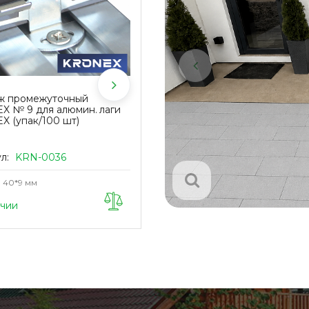
ж промежуточный
Резиновые подкладки под лаг
X № 9 для алюмин. лаги
KRONEX 80х60х4мм (упак. 30
 (упак/100 шт)
шт)
ул:
KRN-0036
Артикул:
KRN-0109
40*9 мм
Размер
80*60*4мм
Материал
Резина
ичии
В наличии