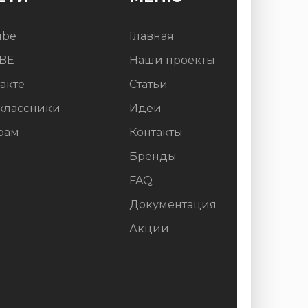
ube
Главная
BE
Наши проекты
акте
Статьи
классники
Идеи
рам
Контакты
Бренды
FAQ
Документация
Акции