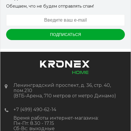
Обещаем, что не будем отправлять спам!
Артикул:
DPK-2329
Размер
150*25*3000 мм
Цвет
Серый микс холодный
В наличии
Цена:
-
+
2 322.88
RUB / шт
КУПИТЬ
Ленинградский проспект, д. 36, стр. 40,
пом.210
(ВТБ-Арена, 710 метров от метро Динамо)
+7 (499) 490-62-14
Время работы интернет-магазина:
Пн-Пт: 8.30 - 17.15
Сб-Вс: выходные