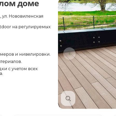
илом доме
, ул. Нововиленская
tdoor на регулируемых
амеров и нивелировки.
териалов.
ки с учетом всех
а.