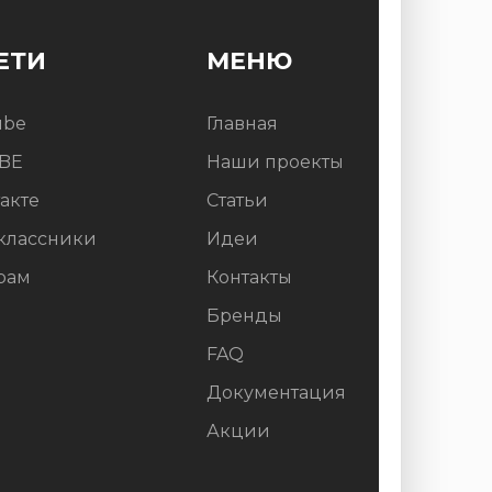
ЕТИ
МЕНЮ
ube
Главная
BE
Наши проекты
акте
Статьи
классники
Идеи
рам
Контакты
Бренды
FAQ
Документация
Акции