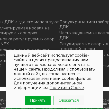
ы ДПК и где его используют
Популярные типы забор
ДПК
плуатируемая кровля на
улируемых опорах
Часто задаваемые вопр
ДПК
ановка регулируемых опор
ONEX
Регулируемые опоры д
террасной доски
 правильно монтировать
аждения из ДПК?
Премиальная садовая 
Данный веб-сайт использует cookie-
из ротанга Outdoor
файлы в целях предоставления вам
инка! Моющее средство для
лучшего пользовательского опыта на
К
Нескользящие композ
нашем сайте. Продолжая использовать
ступени
данный сайт, вы соглашаетесь с
использованием нами cookie-файлов.
Для получения дополнительной
информации см.
Политика Cookie
.
019- 2026. Общество с ограниченной ответственностью «Крон
Принять
Отказаться
мационный характер и не является публичной офертой. Для
 товаров и (или) услуг , пожалуйста, обращайтесь по телефона