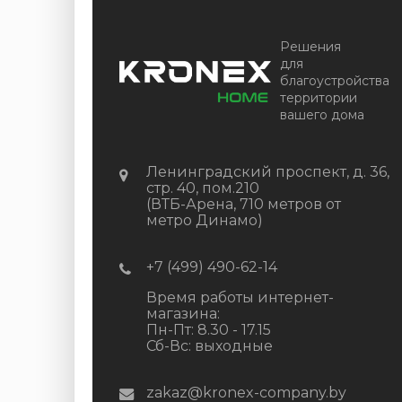
Решения
для
благоустройства
территории
вашего дома
Ленинградский проспект, д. 36,
стр. 40, пом.210
(ВТБ-Арена, 710 метров от
метро Динамо)
+7 (499) 490-62-14
Время работы интернет-
магазина:
Пн-Пт: 8.30 - 17.15
Сб-Вс: выходные
zakaz@kronex-company.by