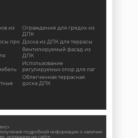
ов из
Ограждения для грядок из
ДПК
осы про
Доска из ДПК для террасы
Вентилируемый фасад из
ля
ДПК
Использование
мебель
регулируемых опор для лаг
Облегченная террасная
итные
доска ДПК
екс»
 получения подробной информации о наличии
м, указанным на сайте.