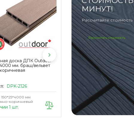
СТОИМОСТЬ 
МИНУТ!
Рассчитайте стоимость 
Рассчитать стоимость
сная доска ДПК Outdoor
Антивибрационная подкладка
*4000 мм. браш/вельвет
KRONEX 2 мм (упак.10 шт)
-коричневая
ул:
DPK-2126
Артикул:
KRN-TS2x10
150*25*4000 мм
Материал
Полипропилен
ёмно-коричневый
Назначение
Монтаж подсистемы
чии 1 шт.
В наличии