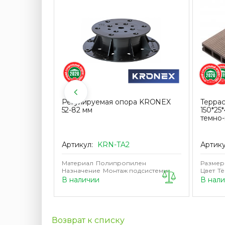
KRONEX
Регулируемая опора KRONEX
Терра
щая
52-82 мм
150*25
темно
Артикул:
KRN-TA2
Артик
Материал
Полипропилен
Размер
Назначение
Монтаж подсистемы
Цвет
Т
В наличии
В нали
Возврат к списку