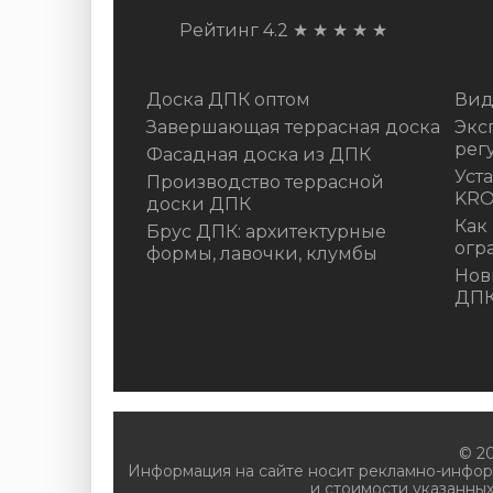
Рейтинг 4.2
★
★
★
★
★
Доска ДПК оптом
Вид
Завершающая террасная доска
Экс
рег
Фасадная доска из ДПК
Уст
Производство террасной
KR
доски ДПК
Как
Брус ДПК: архитектурные
огр
формы, лавочки, клумбы
Нов
ДП
© 2
Информация на сайте носит рекламно-инфор
и стоимости указанных