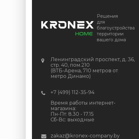
Решения
для
благоустройства
территории
вашего дома
Ленинградский проспект, д. 36,
стр. 40, пом.210
(ВТБ-Арена, 710 метров от
метро Динамо)
+7 (499) 112-35-94
Время работы интернет-
магазина:
Пн-Пт: 8.30 - 17.15
Сб-Вс: выходные
zakaz@kronex-company.by