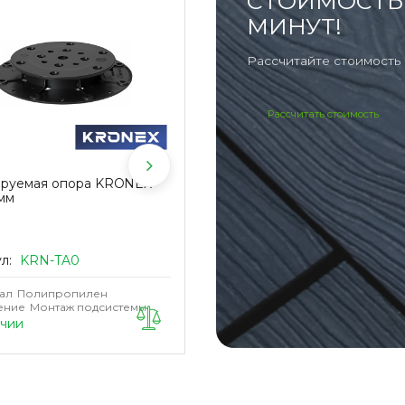
СТОИМОСТЬ 
МИНУТ!
Рассчитайте стоимость 
Рассчитать стоимость
ируемая опора KRONEX
Регулируемая опора KRONEX
мм
36-51 мм
ул:
KRN-TA0
Артикул:
KRN-TA1
ал
Полипропилен
Материал
Полипропилен
ение
Монтаж подсистемы
Назначение
Монтаж подсистемы
ичии
В наличии