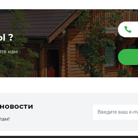
Ы ?
ите нам
новости
пам!