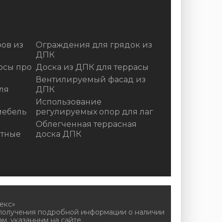
ов из
Ограждения для грядок из
ДПК
осы про
Доска из ДПК для террасы
Вентилируемый фасад из
ля
ДПК
Использование
мебель
регулируемых опор для лаг
Облегченная террасная
итные
доска ДПК
екс»
 получения подробной информации о наличии
м, указанным на сайте.