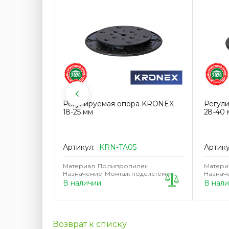
 70 (пара)
Регулируемая опора KRONEX
Регул
18-25 мм
28-40 
Артикул:
KRN-TA05
Артик
Материал
Полипропилен
Матери
Назначение
Монтаж подсистемы
Назнач
В наличии
В нал
Возврат к списку