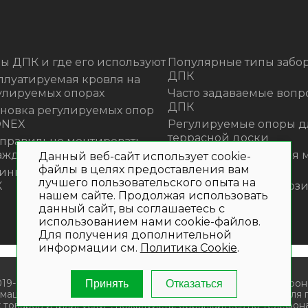
ы ДПК и где его используют
Популярные типы забор
ДПК
плуатируемая кровля на
улируемых опорах
Часто задаваемые вопр
ДПК
ановка регулируемых опор
ONEX
Регулируемые опоры д
террасной доски
 правильно монтировать
аждения из ДПК?
Премиальная садовая 
Данный веб-сайт использует cookie-
из ротанга Outdoor
файлы в целях предоставления вам
инка! Моющее средство для
лучшего пользовательского опыта на
К
Нескользящие композ
нашем сайте. Продолжая использовать
ступени
данный сайт, вы соглашаетесь с
использованием нами cookie-файлов.
Для получения дополнительной
информации см.
Политика Cookie
.
019- 2026. Общество с ограниченной ответственностью «Крон
Принять
Отказаться
мационный характер и не является публичной офертой. Для
 товаров и (или) услуг , пожалуйста, обращайтесь по телефона