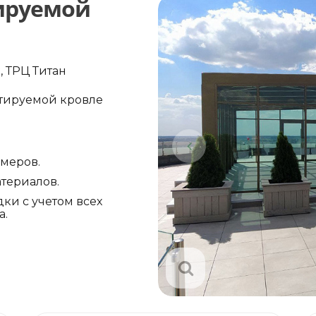
тируемой
, ТРЦ Титан
атируемой кровле
амеров.
териалов.
ки с учетом всех
а.