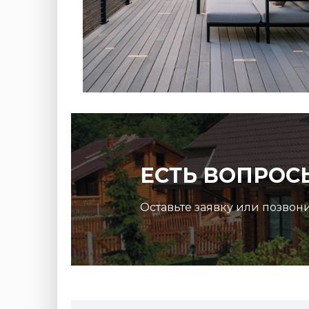
ЕСТЬ ВОПРОС
Оставьте заявку или позвон
Террасная доска ДПК Outdoor 3D
микс
150*25*3000 мм. STORM/вельвет серый микс