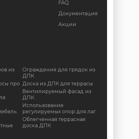
FAQ
Документация
Акции
ов из
Ограждения для грядок из
ДПК
осы про
Доска из ДПК для террасы
Вентилируемый фасад из
ля
ДПК
Использование
мебель
регулируемых опор для лаг
Облегченная террасная
итные
доска ДПК