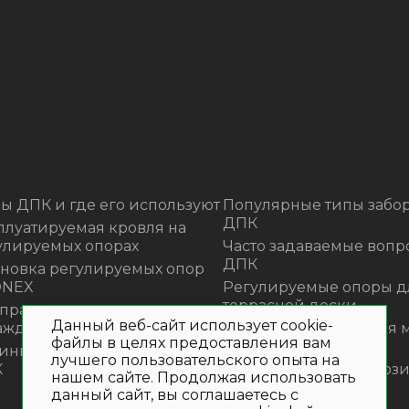
ы ДПК и где его используют
Популярные типы забор
ДПК
плуатируемая кровля на
улируемых опорах
Часто задаваемые вопр
ДПК
ановка регулируемых опор
ONEX
Регулируемые опоры д
террасной доски
 правильно монтировать
Данный веб-сайт использует cookie-
аждения из ДПК?
Премиальная садовая 
файлы в целях предоставления вам
из ротанга Outdoor
инка! Моющее средство для
лучшего пользовательского опыта на
К
Нескользящие композ
нашем сайте. Продолжая использовать
ступени
данный сайт, вы соглашаетесь с