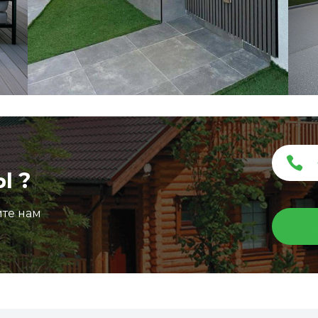
Ы ?
ите нам
Террасная доска ДПК Outdoor 3D
150*25*3000 мм. STORM/вельвет графит микс