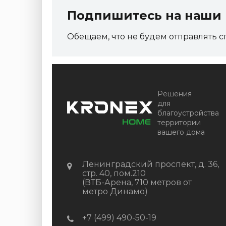
холодный
Подпишитесь на наши 
Артикул:
DPK-2329
Обещаем, что не будем отправлять с
Размер
150*25*3000 мм
Цвет
Серый микс холодный
В наличии
Цена:
+
-
+
Решения
2 322.88
RUB / шт
для
благоустройства
КУПИТЬ
территории
вашего дома
Ленинградский проспект, д. 36,
стр. 40, пом.210
(ВТБ-Арена, 710 метров от
метро Динамо)
+7 (499) 490-50-19