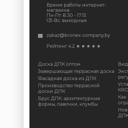
Время работы интернет-
магазина:
Пн-Пт: 8.30 - 17.15
Сб-Вс: выходные
zakaz@kronex-company.by
Рейтинг 4.2
★
★
★
★
★
Доска ДПК оптом
Вид
Завершающая террасная доска
Экс
рег
Фасадная доска из ДПК
Уст
Производство террасной
KR
доски ДПК
Как
Брус ДПК: архитектурные
огр
формы, лавочки, клумбы
Нов
ДП