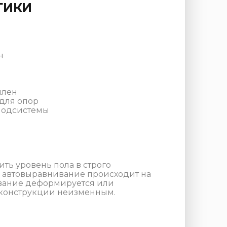
ТИКИ
н
илен
для опор
подсистемы
ить уровень пола в строго
то автовыравнивание происходит на
нование деформируется или
 конструкции неизменным.