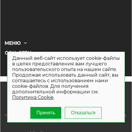
МЕНЮ
СОЦ СЕТИ
Данный веб-сайт использует cookie-файлы
в целях предоставления вам лучшего
пользовательского опыта на нашем сайте.
Продолжая использовать данный сайт, вы
соглашаетесь с использованием нами
cookie-файлов. Для получения
© 2019- 2026. Общество с ограниченной ответственностью
дополнительной информации см.
«Кронекс»
Политика Cookie
.
Информация на сайте носит рекламно-информационный
характер и не является публичной офертой. Для получения
подробной информации о наличии и стоимости указанных
Принять
Отказаться
товаров и (или) услуг , пожалуйста, обращайтесь по телефонам,
указанным на сайте.