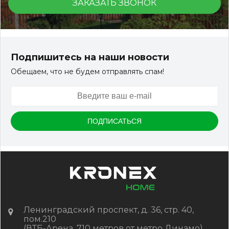
ЗАКАЗАТЬ ЗВОНОК
Террасная доска ДПК Outdoor 3D 150*25*3000 мм.
STORM/вельвет серый микс холодный
Подпишитесь на наши новости
Обещаем, что не будем отправлять спам!
Артикул:
DPK-2329
Размер
150*25*3000 мм
Цвет
Серый микс холодный
В наличии
Цена:
-
+
2 322.88
RUB / шт
КУПИТЬ
Ленинградский проспект, д. 36, стр. 40,
пом.210
(ВТБ-Арена, 710 метров от метро Динамо)