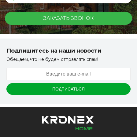
ЗАКАЗАТЬ ЗВОНОК
Террасная доска ДПК Outdoor 3D 150*25*3000 мм.
STORM/вельвет серый микс холодный
Подпишитесь на наши новости
Обещаем, что не будем отправлять спам!
Артикул:
DPK-2329
Размер
150*25*3000 мм
Цвет
Серый микс холодный
В наличии
Цена:
-
+
2 322.88
RUB / шт
КУПИТЬ