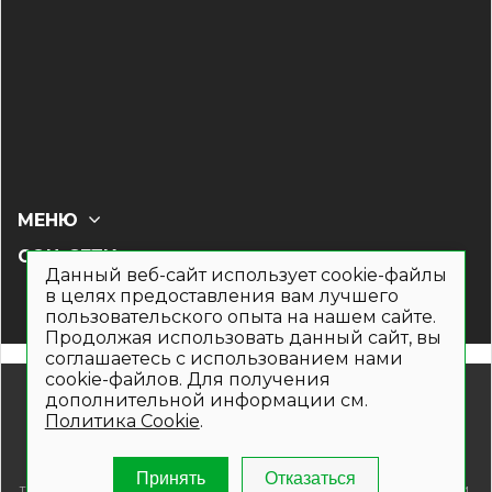
МЕНЮ
СОЦ СЕТИ
Данный веб-сайт использует cookie-файлы
в целях предоставления вам лучшего
пользовательского опыта на нашем сайте.
Продолжая использовать данный сайт, вы
соглашаетесь с использованием нами
cookie-файлов. Для получения
© 2019- 2026. Общество с ограниченной ответственностью
дополнительной информации см.
«Кронекс»
Политика Cookie
.
Информация на сайте носит рекламно-информационный
характер и не является публичной офертой. Для получения
подробной информации о наличии и стоимости указанных
Принять
Отказаться
товаров и (или) услуг , пожалуйста, обращайтесь по телефонам,