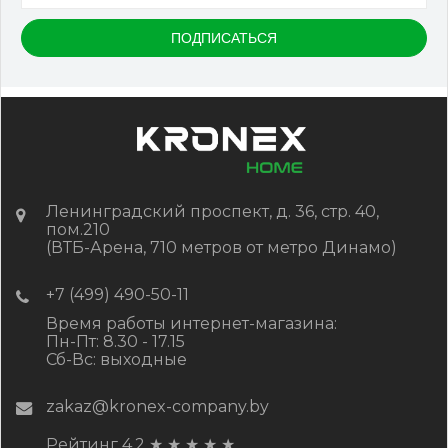
Ленинградский проспект, д. 36, стр. 40,
пом.210
(ВТБ-Арена, 710 метров от метро Динамо)
+7 (499) 490-50-11
Время работы интернет-магазина:
Пн-Пт: 8.30 - 17.15
Сб-Вс: выходные
zakaz@kronex-company.by
Рейтинг 4.2
★
★
★
★
★