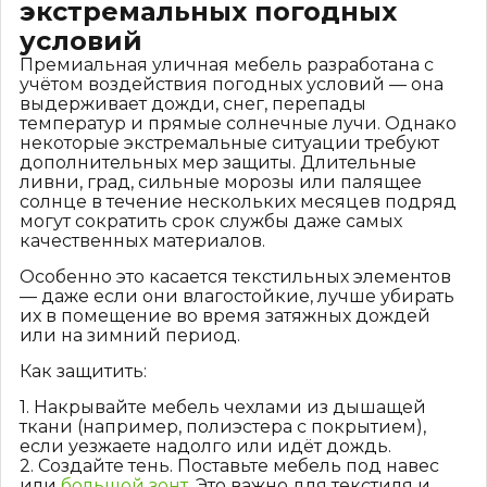
экстремальных погодных
условий
Премиальная уличная мебель разработана с
учётом воздействия погодных условий — она
выдерживает дожди, снег, перепады
температур и прямые солнечные лучи. Однако
некоторые экстремальные ситуации требуют
дополнительных мер защиты. Длительные
ливни, град, сильные морозы или палящее
солнце в течение нескольких месяцев подряд
могут сократить срок службы даже самых
качественных материалов.
Особенно это касается текстильных элементов
— даже если они влагостойкие, лучше убирать
их в помещение во время затяжных дождей
или на зимний период.
Как защитить:
1. Накрывайте мебель чехлами из дышащей
ткани (например, полиэстера с покрытием),
если уезжаете надолго или идёт дождь.
2. Создайте тень. Поставьте мебель под навес
или
большой зонт
. Это важно для текстиля и