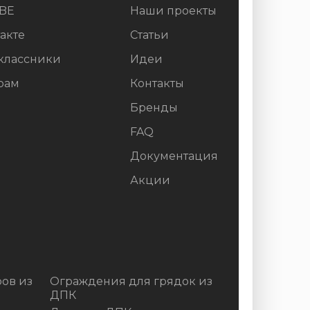
BE
Наши проекты
акте
Статьи
классники
Идеи
рам
Контакты
Бренды
FAQ
Документация
Акции
ов из
Ограждения для грядок из
ДПК