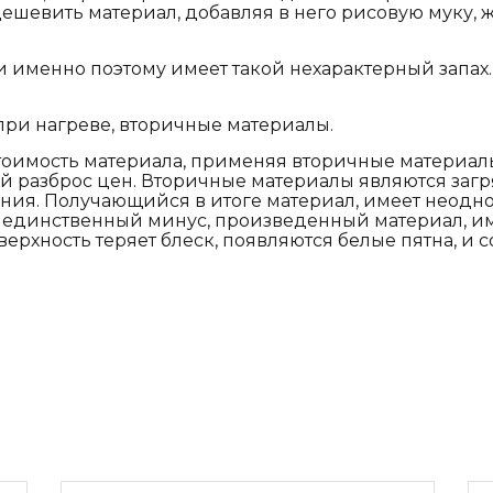
ешевить материал, добавляя в него рисовую муку, 
 и именно поэтому имеет такой нехарактерный запах
 при нагреве
, вторичные материалы.
оимость материала, применяя вторичные материалы 
й разброс цен. Вторичные материалы являются заг
ения. Получающийся в итоге материал, имеет неодн
не единственный минус, произведенный материал, и
ерхность теряет блеск, появляются белые пятна, и 