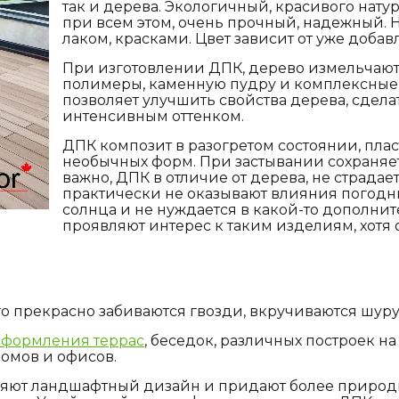
так и дерева. Экологичный, красивого нату
при всем этом, очень прочный, надежный. Н
лаком, красками. Цвет зависит от уже добав
При изготовлении ДПК, дерево измельчают 
полимеры, каменную пудру и комплексные
позволяет улучшить свойства дерева, сдела
интенсивным оттенком.
ДПК композит в разогретом состоянии, плас
необычных форм. При застывании сохраняет 
важно, ДПК в отличие от дерева, не страдает
практически не оказывают влияния погодные
солнца и не нуждается в какой-то дополни
проявляют интерес к таким изделиям, хотя 
го прекрасно забиваются гвозди, вкручиваются шур
оформления террас
, беседок, различных построек на
домов и офисов.
няют ландшафтный дизайн и придают более природн