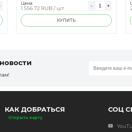
Цена:
+
-
+
1 556.72
RUB / шт
КУПИТЬ
новости
пам!
КАК ДОБРАТЬСЯ
СОЦ С
Открыть карту
YouT