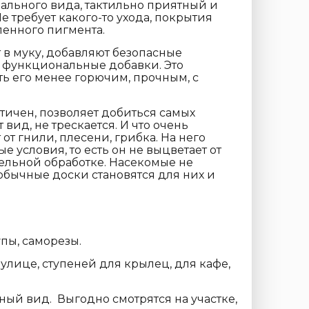
рального вида, тактильно приятный и
е требует какого-то ухода, покрытия
ленного пигмента.
в муку, добавляют безопасные
 функциональные добавки. Это
ть его менее горючим, прочным, с
тичен, позволяет добиться самых
вид, не трескается. И что очень
 от гнили, плесени, грибка. На него
 условия, то есть он не выцветает от
тельной обработке. Насекомые не
обычные доски становятся для них и
упы, саморезы.
 улице, ступеней для крылец, для кафе,
ый вид. Выгодно смотрятся на участке,