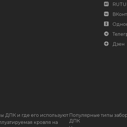
RUTU
ВКонт
Одно
Телег
Дзен
ы ДПК и где его используют
Популярные типы забор
ДПК
плуатируемая кровля на