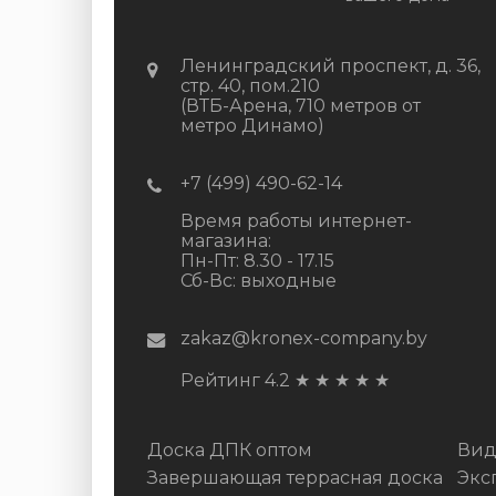
Ленинградский проспект, д. 36,
стр. 40, пом.210
(ВТБ-Арена, 710 метров от
метро Динамо)
+7 (499) 490-62-14
Время работы интернет-
магазина:
Пн-Пт: 8.30 - 17.15
Сб-Вс: выходные
zakaz@kronex-company.by
Рейтинг 4.2
★
★
★
★
★
Доска ДПК оптом
Вид
Завершающая террасная доска
Экс