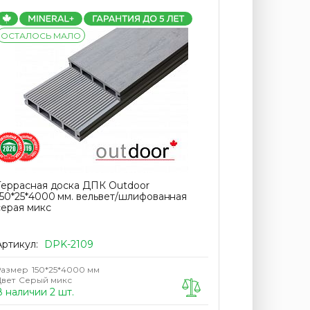
ОСТАЛОСЬ МАЛО
ОСТАЛОСЬ
Террасная доска ДПК Outdoor
Террасная 
150*25*4000 мм. вельвет/шлифованная
150*25*400
серая микс
коричневая
Артикул:
DPK-2109
Артикул:
D
Размер
150*25*4000 мм
Размер
150*
Цвет
Серый микс
Цвет
Коричн
В наличии 2 шт.
В наличии 2