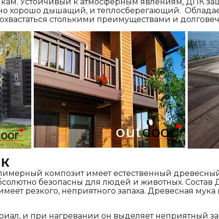
йкам. Устойчивый к атмосферным явлениям, ДПК за
чно хорошо дышащий, и теплосберегающий. Облада
 похвастаться столькими преимуществами и долгове
ПК
лимерный композит имеет естественный древесный 
солютно безопасны для людей и животных. Состав Д
меет резкого, неприятного запаха. Древесная мука па
иал, и при нагревании он выделяет неприятный запа