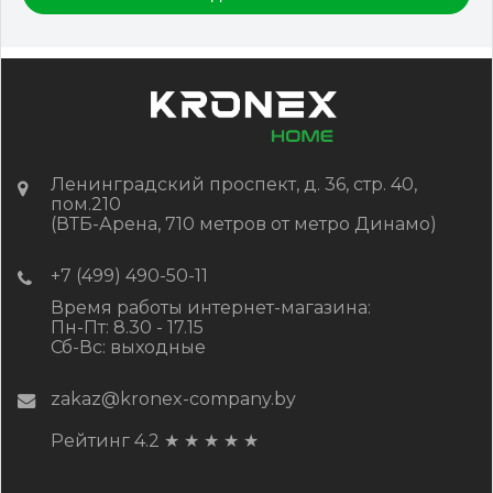
Цена:
-
+
3 096.36
RUB / шт
КУПИТЬ
Ленинградский проспект, д. 36, стр. 40,
пом.210
(ВТБ-Арена, 710 метров от метро Динамо)
+7 (499) 490-50-11
Время работы интернет-магазина:
Пн-Пт: 8.30 - 17.15
Сб-Вс: выходные
zakaz@kronex-company.by
Рейтинг 4.2
★
★
★
★
★