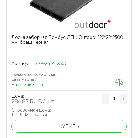
Доска заборная Ромбус ДПК Outdoor 122*22*2500
мм. браш черная
Артикул:
DPK-2414_2500
Размер
122*22*2500 мм
Цвет
Черный
В наличии 1 шт.
Цена:
-
+
284.87
RUB / шт
Справочная цена:
113,95 RUB/м.пог
КУПИТЬ