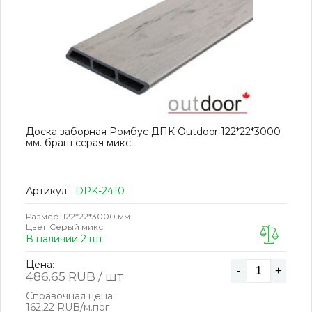
Доска заборная Ромбус ДПК Outdoor 122*22*3000
мм. браш серая микс
Артикул:
DPK-2410
Размер
122*22*3000 мм
Цвет
Серый микс
В наличии 2 шт.
Цена:
-
+
486.65
RUB / шт
Справочная цена:
162,22 RUB/м.пог