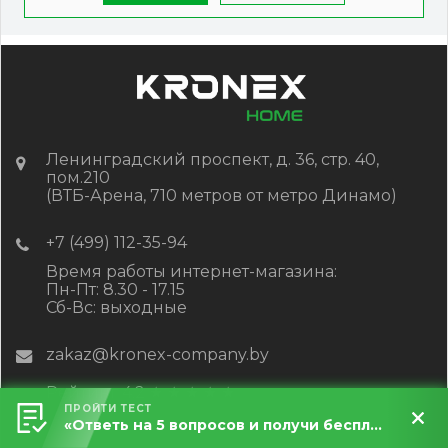
Ленинградский проспект, д. 36, стр. 40,
пом.210
(ВТБ-Арена, 710 метров от метро Динамо)
+7 (499) 112-35-94
Время работы интернет-магазина:
Пн-Пт: 8.30 - 17.15
Сб-Вс: выходные
zakaz@kronex-company.by
Рейтинг 4.2
★
★
★
★
★
ПРОЙТИ ТЕСТ
«Ответь на 5 вопросов и получи бесплатный расчет террасы за 5 минут!»