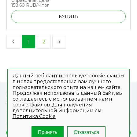
Справочная цена:
158,60 RUB/м.пог
КУПИТЬ
1
2
Данный веб-сайт использует cookie-файлы
в целях предоставления вам лучшего
пользовательского опыта на нашем сайте.
Продолжая использовать данный сайт, вы
Подпишитесь на наши новости
соглашаетесь с использованием нами
Обещаем, что не будем отправлять спам!
cookie-файлов. Для получения
дополнительной информации см.
Политика Cookie
.
Принять
Отказаться