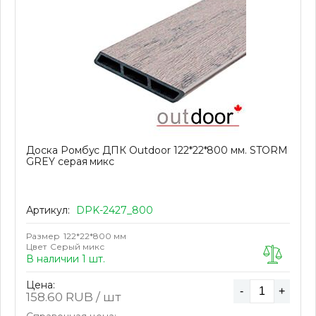
Доска Ромбус ДПК Outdoor 122*22*800 мм. STORM
GREY серая микс
Артикул:
DPK-2427_800
Размер
122*22*800 мм
Цвет
Серый микс
В наличии 1 шт.
Цена:
-
+
158.60
RUB / шт