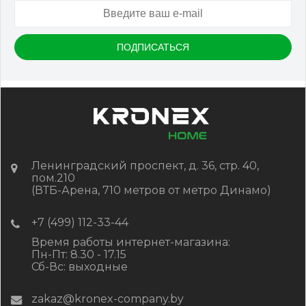
Ленинградский проспект, д. 36, стр. 40,
пом.210
(ВТБ-Арена, 710 метров от метро Динамо)
+7 (499) 112-33-44
Время работы интернет-магазина:
Пн-Пт: 8.30 - 17.15
Сб-Вс: выходные
zakaz@kronex-company.by