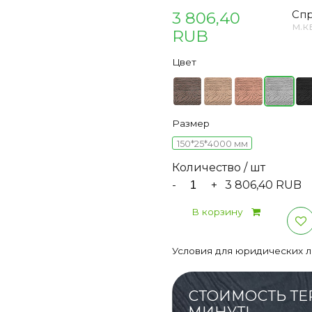
3 806,40
Спр
м.к
RUB
Цвет
Размер
150*25*4000 мм
Количество / шт
-
+
3 806,40 RUB
В корзину
Условия для юридических 
СТОИМОСТЬ ТЕ
МИНУТ!