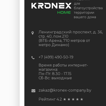
для
благоустройства
КУПИТЬ
территории
вашего дома
Ленинградский проспект, д. 36,
стр. 40, пом.210
(ВТБ-Арена, 710 метров от
метро Динамо)
+7 (499) 490-50-19
Время работы интернет-
магазина:
Пн-Пт: 8.30 - 17.15
Сб-Вс: выходные
zakaz@kronex-company.by
Рейтинг 4.2
★
★
★
★
★