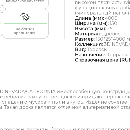
высокой плотности (vi
функциональные доба
(минеральный наполни
Длина (мм):
4000
Ширина (мм):
150
Высота (мм):
25
Материал:
Древесно-
Размер:
150*25*4000 
Коллекция:
3D NEVAD
Вид:
Террасы
Назначение:
Террасы
Справочная цена (RUB
D NEVADA/CALIFORNIA имеет особенную конструкц
ые ребра маскируют срез доски и придают террасн
попаданию мусора и пыли внутрь. Изделие сочетает 
 Такая доска является отличной альтернативой отд
в террасы, веранды, беседки и других садовых пост