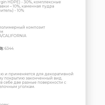
rgin HDPE) - 30%, комплексные
вки – 10%, каменная пудра
тель) - 10%
полимерный композит
мм
A/CALIFORNIA
):
6344
ию и применяется для декоративной
ому покрытию законченный вид.
в себе две разные поверхности с
елочным уголкам.
роек;