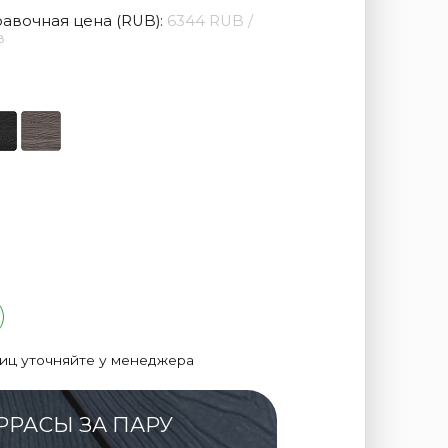
авочная цена (RUB):
6344 RUB /
в
лиц уточняйте у менеджера
РРАСЫ ЗА ПАРУ