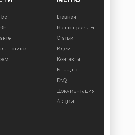
КУПИТЬ
ube
Главная
BE
Наши проекты
акте
Статьи
классники
Идеи
рам
Контакты
Бренды
FAQ
Документация
Акции