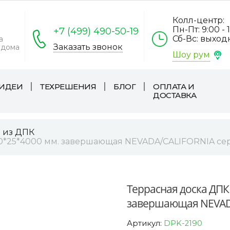
Колл-центр:
Пн-Пт: 9:00 - 
+7 (499) 490-50-19
Сб-Вс: выхо
а
Заказать звонок
 дома
Шоу рум
ИДЕИ
ТЕХРЕШЕНИЯ
БЛОГ
ОПЛАТА И
ДОСТАВКА
а из ДПК
50*25*4000 мм. завершающая NEVADA/CALIFORNIA се
Террасная доска ДПК
завершающая NEVADA
Артикул:
DPK-2190