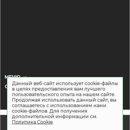
МЕНЮ
Данный веб-сайт использует cookie-файлы
СОЦ СЕТИ
в целях предоставления вам лучшего
пользовательского опыта на нашем сайте.
Продолжая использовать данный сайт, вы
соглашаетесь с использованием нами
cookie-файлов. Для получения
дополнительной информации см.
Политика Cookie
.
© 2019- 2026. Общество с ограниченной ответственностью
«Кронекс»