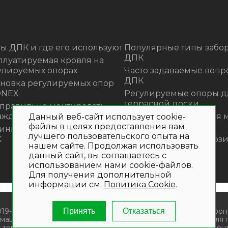
ы ДПК и где его используют
Популярные типы забор
ДПК
плуатируемая кровля на
улируемых опорах
Часто задаваемые вопр
ДПК
ановка регулируемых опор
ONEX
Регулируемые опоры д
террасной доски
 правильно монтировать
аждения из ДПК?
Премиальная садовая 
Данный веб-сайт использует cookie-
из ротанга Outdoor
файлы в целях предоставления вам
инка! Моющее средство для
лучшего пользовательского опыта на
К
Нескользящие композ
нашем сайте. Продолжая использовать
ступени
данный сайт, вы соглашаетесь с
использованием нами cookie-файлов.
Для получения дополнительной
информации см.
Политика Cookie
.
019- 2026. Общество с ограниченной ответственностью «Крон
Принять
Отказаться
мационный характер и не является публичной офертой. Для
 товаров и (или) услуг , пожалуйста, обращайтесь по телефона