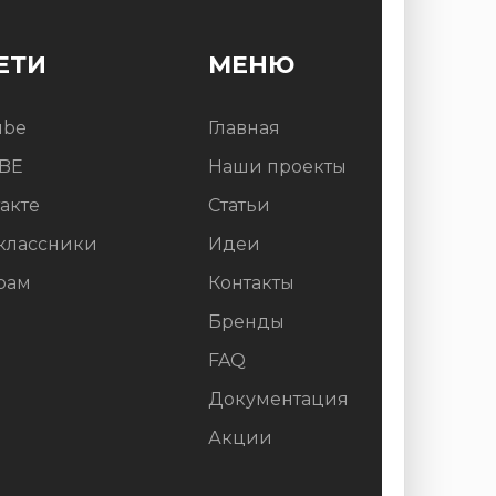
ЕТИ
МЕНЮ
ube
Главная
BE
Наши проекты
акте
Статьи
классники
Идеи
рам
Контакты
Бренды
FAQ
Документация
Акции