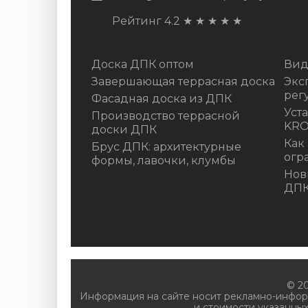
Рейтинг 4.2
★
★
★
★
★
Доска ДПК оптом
Вид
Завершающая террасная доска
Экс
рег
Фасадная доска из ДПК
Уст
Производство террасной
KR
доски ДПК
Как
Брус ДПК: архитектурные
огр
формы, лавочки, клумбы
Нов
ДП
© 2
Информация на сайте носит рекламно-инфор
и стоимости указанных