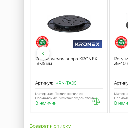
ДПК
Регулируемая опора KRONEX
Регул
мм.
18-25 мм
28-40 
Артикул:
KRN-TA05
Артик
Материал
Полипропилен
Матери
Назначение
Монтаж подсистемы
Назнач
В наличии
В нал
Возврат к списку