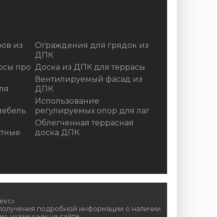
ов из
Ограждения для грядок из
ДПК
осы про
Доска из ДПК для террасы
Вентилируемый фасад из
ля
ДПК
Использование
мебель
регулируемых опор для лаг
Облегченная террасная
итные
доска ДПК
екс»
 получения подробной информации о наличии
м, указанным на сайте.