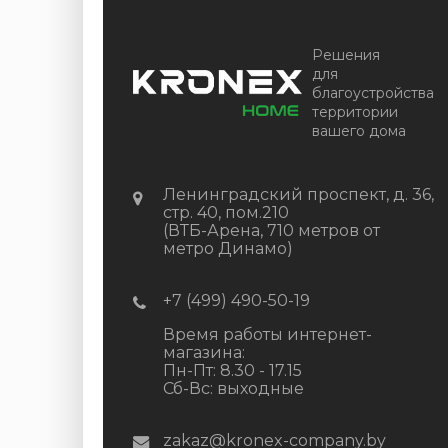
Решения
для
благоустройства
территории
вашего дома
Ленинградский проспект, д. 36,
стр. 40, пом.210
(ВТБ-Арена, 710 метров от
метро Динамо)
+7 (499) 490-50-19
Время работы интернет-
магазина:
Пн-Пт: 8.30 - 17.15
Сб-Вс: выходные
zakaz@kronex-company.by