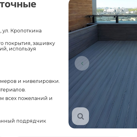
еточные
, ул. Кропоткина
о покрытия, зашивку
ий, используя
амеров и нивелировки.
териалов.
ом всех пожеланий и
анный подрядчик