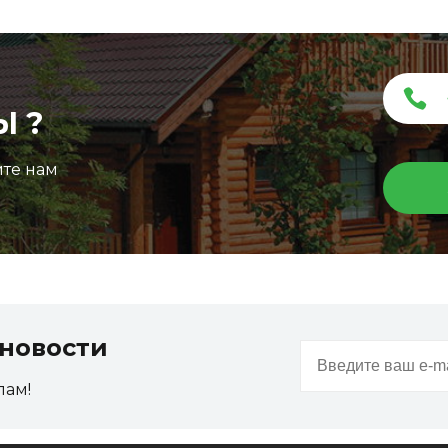
Ы ?
ите нам
новости
пам!