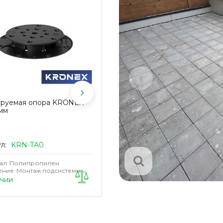
ируемая опора KRONEX
Регулируемая опора KRONEX
мм
52-82 мм
ул:
KRN-TA0
Артикул:
KRN-TA2
ал
Полипропилен
Материал
Полипропилен
ение
Монтаж подсистемы
Назначение
Монтаж подсистемы
ичии
В наличии