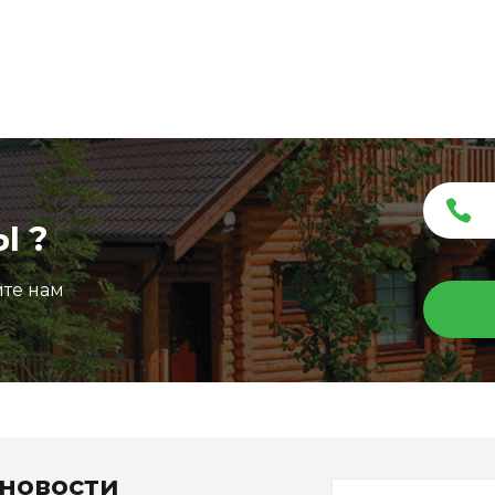
Ы ?
ите нам
Террасная доска ДПК Outdoor 3D
150*25*3000 мм. STORM/вельвет графит микс
новости