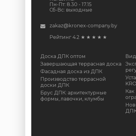
Пн-Пт: 8.30 - 17.15
Сб-Вс: выходные
zakaz@kronex-company.by
Рейтинг 4.2
★
★
★
★
★
Доска ДПК оптом
Вид
Завершающая террасная доска
Экс
рег
Фасадная доска из ДПК
Уст
Производство террасной
KR
доски ДПК
Как
Брус ДПК: архитектурные
огр
формы, лавочки, клумбы
Нов
ДП