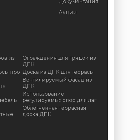
Документация
Акции
ов из
Ограждения для грядок из
ДПК
осы про
Доска из ДПК для террасы
Вентилируемый фасад из
ля
ДПК
Использование
мебель
регулируемых опор для лаг
Облегченная террасная
итные
доска ДПК