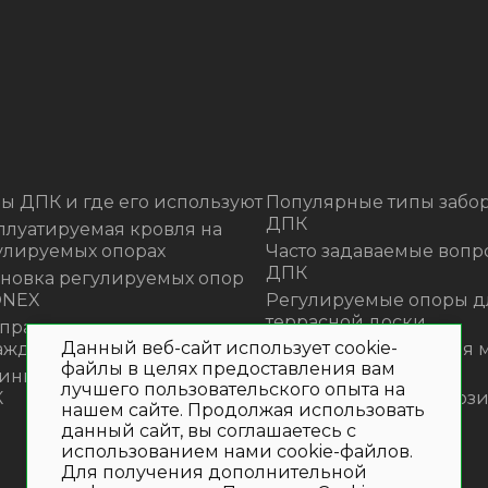
ы ДПК и где его используют
Популярные типы забор
ДПК
плуатируемая кровля на
улируемых опорах
Часто задаваемые вопр
ДПК
ановка регулируемых опор
ONEX
Регулируемые опоры д
террасной доски
 правильно монтировать
Данный веб-сайт использует cookie-
аждения из ДПК?
Премиальная садовая 
файлы в целях предоставления вам
из ротанга Outdoor
инка! Моющее средство для
лучшего пользовательского опыта на
К
Нескользящие композ
нашем сайте. Продолжая использовать
ступени
данный сайт, вы соглашаетесь с
использованием нами cookie-файлов.
Для получения дополнительной