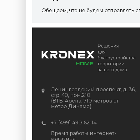
Артикул:
DPK-2329
Обещаем, что не будем отправлять с
Размер
150*25*3000 мм
Цвет
Серый микс холодный
В наличии
Цена:
+
-
+
Решения
2 322.88
RUB / шт
для
благоустройства
КУПИТЬ
территории
вашего дома
Ленинградский проспект, д. 36,
стр. 40, пом.210
(ВТБ-Арена, 710 метров от
метро Динамо)
+7 (499) 490-62-14
Время работы интернет-
магазина: