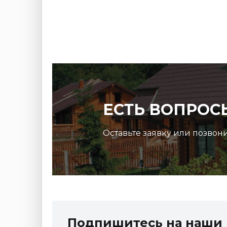
ЕСТЬ ВОПРОС
Оставьте заявку или позвон
Террасная доска ДПК Outdoor 3D
микс
150*25*3000 мм. STORM/вельвет серый микс
холодный
Подпишитесь на наши 