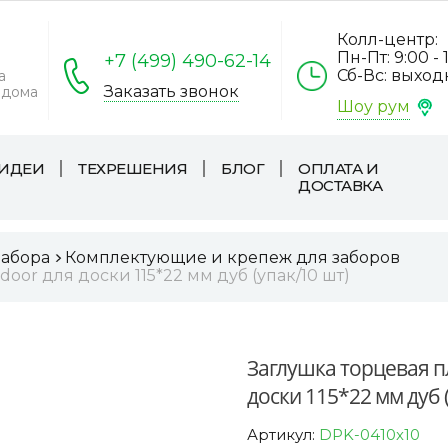
Колл-центр:
Пн-Пт: 9:00 - 
+7 (499) 490-62-14
Сб-Вс: выхо
а
Заказать звонок
 дома
Шоу рум
ИДЕИ
ТЕХРЕШЕНИЯ
БЛОГ
ОПЛАТА И
ДОСТАВКА
забора
Комплектующие и крепеж для заборов
oor для доски 115*22 мм дуб (упак/10 шт)
Заглушка торцевая п
доски 115*22 мм дуб 
Артикул:
DPK-0410x10