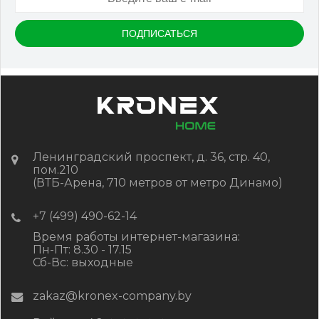
Размер
150*25*3000 мм
Цвет
Серый микс холодный
В наличии
Цена:
-
+
2 322.88
RUB / шт
КУПИТЬ
Ленинградский проспект, д. 36, стр. 40,
пом.210
(ВТБ-Арена, 710 метров от метро Динамо)
+7 (499) 490-62-14
Время работы интернет-магазина:
Пн-Пт: 8.30 - 17.15
Сб-Вс: выходные
zakaz@kronex-company.by