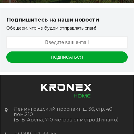
Террасная доска ДПК Outdoor 3D 150*25*3000 мм.
STORM/вельвет серый микс холодный
Подпишитесь на наши новости
Обещаем, что не будем отправлять спам!
Артикул:
DPK-2329
Размер
150*25*3000 мм
Цвет
Серый микс холодный
В наличии
Цена:
-
+
2 322.88
RUB / шт
КУПИТЬ
Ленинградский проспект, д. 36, стр. 40,
пом.210
(ВТБ-Арена, 710 метров от метро Динамо)
+7 (499) 112-33-44