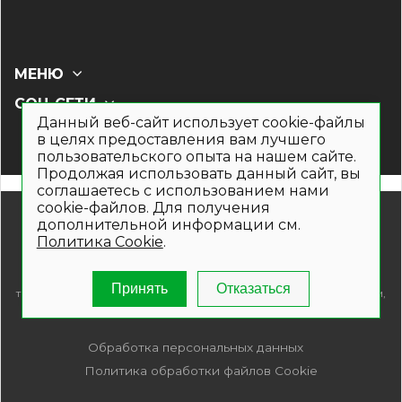
МЕНЮ
СОЦ СЕТИ
Данный веб-сайт использует cookie-файлы
в целях предоставления вам лучшего
пользовательского опыта на нашем сайте.
Продолжая использовать данный сайт, вы
соглашаетесь с использованием нами
cookie-файлов. Для получения
© 2019- 2026. Общество с ограниченной ответственностью
дополнительной информации см.
«Кронекс»
Политика Cookie
.
Информация на сайте носит рекламно-информационный
характер и не является публичной офертой. Для получения
подробной информации о наличии и стоимости указанных
Принять
Отказаться
товаров и (или) услуг , пожалуйста, обращайтесь по телефонам,
указанным на сайте.
Обработка персональных данных
Политика обработки файлов Cookie
ПРОЙТИ ТЕСТ
«Ответь на 5 вопросов и получи бесплатный расчет террасы за 5 минут!»