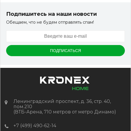
Террасная доска ДПК Outdoor 3D 150*25*3000 мм.
STORM/вельвет серый микс холодный
Подпишитесь на наши новости
Обещаем, что не будем отправлять спам!
Артикул:
DPK-2329
Размер
150*25*3000 мм
Цвет
Серый микс холодный
В наличии
Цена:
-
+
2 322.88
RUB / шт
КУПИТЬ
Ленинградский проспект, д. 36, стр. 40,
пом.210
(ВТБ-Арена, 710 метров от метро Динамо)
+7 (499) 490-62-14