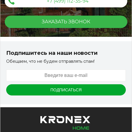
+7 (499) 112-35-94
ЗАКАЗАТЬ ЗВОНОК
Террасная доска ДПК Outdoor 3D 150*25*3000 мм.
STORM/вельвет серый микс холодный
Подпишитесь на наши новости
Обещаем, что не будем отправлять спам!
Артикул:
DPK-2329
Размер
150*25*3000 мм
Цвет
Серый микс холодный
В наличии
Цена:
-
+
2 322.88
RUB / шт
КУПИТЬ