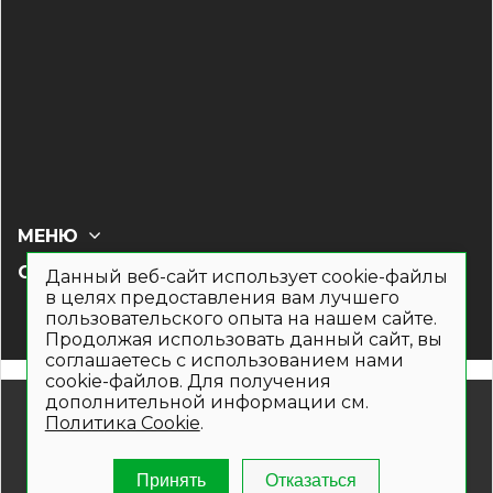
МЕНЮ
СОЦ СЕТИ
Данный веб-сайт использует cookie-файлы
в целях предоставления вам лучшего
пользовательского опыта на нашем сайте.
Продолжая использовать данный сайт, вы
соглашаетесь с использованием нами
cookie-файлов. Для получения
дополнительной информации см.
© 2019- 2026. Общество с ограниченной ответственностью
Политика Cookie
.
«Кронекс»
Информация на сайте носит рекламно-информационный
характер и не является публичной офертой. Для получения
Принять
Отказаться
подробной информации о наличии и стоимости указанных