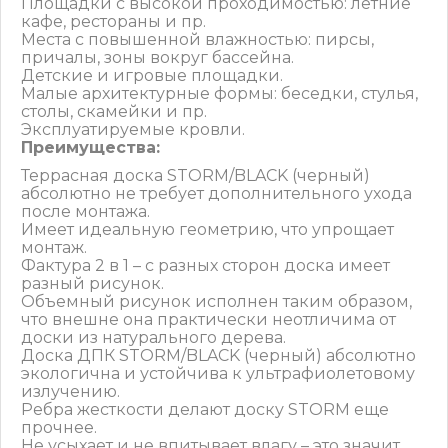
Площадки с высокой проходимостью: летние
кафе, рестораны и пр.
Места с повышенной влажностью: пирсы,
причалы, зоны вокруг бассейна.
Детские и игровые площадки.
Малые архитектурные формы: беседки, стулья,
столы, скамейки и пр.
Эксплуатируемые кровли.
Преимущества:
Террасная доска STORM/BLACK (черный)
абсолютно не требует дополнительного ухода
после монтажа.
Имеет идеальную геометрию, что упрощает
монтаж.
Фактура 2 в 1 – с разных сторон доска имеет
разный рисунок.
Объемный рисунок исполнен таким образом,
что внешне она практически неотличима от
доски из натурального дерева.
Доска ДПК STORM/BLACK (черный) абсолютно
экологична и устойчива к ультрафиолетовому
излучению.
Ребра жесткости делают доску STORM еще
прочнее.
Не усыхает и не впитывает влагу – это значит,